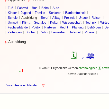
Hyperlinks
Südpfalz
▷
▷
Fuß
Fahrrad
Bus
Bahn
Auto
Kinder
Jugend
Familie
Senioren
Barrierefreiheit
Schule
Ausbildung
Beruf
Alltag
Freizeit
Urlaub
Reisen
Umwelt
Klima
Soziales
Kultur
Wissenschaft
Technik
Wirtsc
Fachverbände
Politik
Parteien
Recht
Planung
Behörden
Bet
Zeitungen
Bücher
Radio
Fernsehen
Internet
Videos
Ausbildung
▷
🗓
🕮
→
🗓
0 von 311 Hyperlinks werden
chronologisch
abwä
↓
↑
davon 0 auf der Seite 1
Zusatztexte einblenden
▽