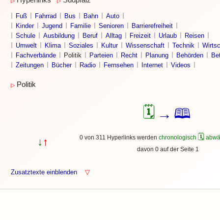
Hyperlinks
Südpfalz
▷
▷
Fuß
Fahrrad
Bus
Bahn
Auto
Kinder
Jugend
Familie
Senioren
Barrierefreiheit
Schule
Ausbildung
Beruf
Alltag
Freizeit
Urlaub
Reisen
Umwelt
Klima
Soziales
Kultur
Wissenschaft
Technik
Wirtsc
Fachverbände
Politik
Parteien
Recht
Planung
Behörden
Bet
Zeitungen
Bücher
Radio
Fernsehen
Internet
Videos
Politik
▷
🗓
🕮
→
🗓
0 von 311 Hyperlinks werden
chronologisch
abwä
↓
↑
davon 0 auf der Seite 1
Zusatztexte einblenden
▽