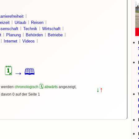
arrierefreiheit
eizeit
Urlaub
Reisen
senschaft
Technik
Wirtschaft
t
Planung
Behörden
Betriebe
Internet
Videos
🗓
🕮
→
🗓
s werden
chronologisch
abwärts
angezeigt,
↓
↑
davon 0 auf der Seite 1