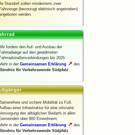
Je Standort sollen mindestens zwei
Fahrzeuge (bevorzugt elektrisch angetrieben)
angeboten werden.
ahrrad
Wir fordern den Auf- und Ausbau der
Fahrradwege auf den gewidmeten
Fahrradstraßenverbindungen bis 2025.
↗
Mehr in der
Gemeinsamen Erklärung
des
Bündnis für Verkehrswende Südpfalz
.
ußgänger
Barrierefreie und sichere Mobilität zu Fuß.
Aufbau einer Infrastruktur für eine ortsnahe
Versorgung des alltäglichen Bedarfs in allen
Gemeinden über 800 Einwohnern.
↗
Mehr in der
Gemeinsamen Erklärung
des
Bündnis für Verkehrswende Südpfalz
.