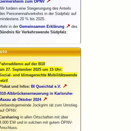
↗
Germersheim zum ÖPNV
Wir fordern eine Steigerungung des Anteils
des Personennahverkehrs in der Südpfalz auf
mindestens 20 % bis 2025.
↗
Mehr in der
Gemeinsamen Erklärung
des
Bündnis für Verkehrswende Südpfalz
.
uto
Fahrraddemo auf der B10
am 27. September 2025 um 15 Uhr:
Sozial- und klimagerechte Mobilitätswende
jetzt!
↗
Plakat und Infos:
BI Queichtal e.V.
B10-Albbrückenerneuerung in Karlsruhe-
↗
Maxau ab Oktober 2024
Verbandsgemeinde Jockgrim rät zum Umstieg
auf ÖPNV.
Carsharing
in allen Ortschaften mit über
4.000 EW und in solchen mit gutem ÖPNV-
Anschluss.