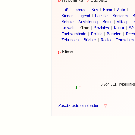
Hyperlinks
Südpfalz
▷
▷
Fuß
Fahrrad
Bus
Bahn
Auto
Kinder
Jugend
Familie
Senioren
B
Schule
Ausbildung
Beruf
Alltag
Fr
Umwelt
Klima
Soziales
Kultur
Wis
Fachverbände
Politik
Parteien
Rech
Zeitungen
Bücher
Radio
Fernsehen
Klima
▷
0 von 311 Hyperlink
↓
↑
Zusatztexte einblenden
▽