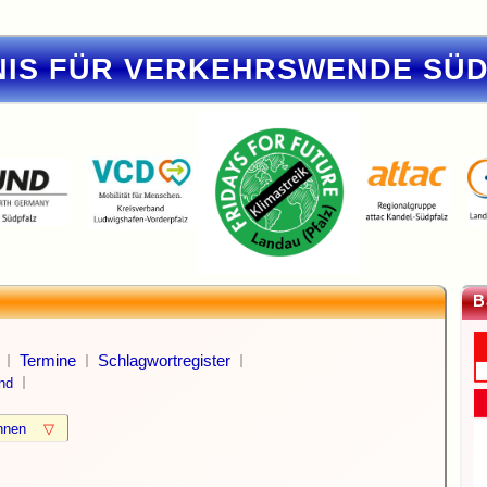
IS FÜR VERKEHRSWENDE SÜ
B
Termine
Schlagwortregister
nd
können
▽