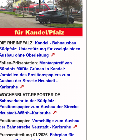
DIE RHEINPFALZ
:
Kandel - Bahnausbau
Südpfalz: Unterstützung für zweigleisigen
↗
Ausbau ohne Oberleitung
Folien-Präsentation
:
Montagstreff von
Bündnis 90/Die Grünen in Kandel:
Vorstellen des Positionspapiers zum
Ausbau der Strecke Neustadt -
↗
Karlsruhe
WOCHENBLATT-REPORTER.DE
:
Bahnverkehr in der Südpfalz:
Positionspapier zum Ausbau der Strecke
↗
Neustadt–Wörth–Karlsruhe
Positionspapier
:
Vorschläge zum Ausbau
↗
der Bahnstrecke Neustadt - Karlsruhe
Pressemitteilung 01/2026
:
Fahrplan für