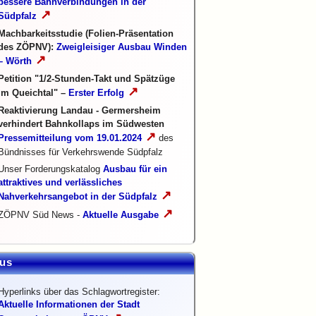
bessere Bahnverbindungen in der
↗
Südpfalz
Machbarkeitsstudie (Folien-Präsentation
des ZÖPNV):
Zweigleisiger Ausbau Winden
↗
– Wörth
Petition "1/2-Stunden-Takt und Spätzüge
↗
im Queichtal" –
Erster Erfolg
Reaktivierung Landau - Germersheim
verhindert Bahnkollaps im Südwesten
↗
Pressemitteilung vom 19.01.2024
des
Bündnisses für Verkehrswende Südpfalz
Unser Forderungskatalog
Ausbau für ein
attraktives und verlässliches
↗
Nahverkehrsangebot in der Südpfalz
↗
ZÖPNV Süd News -
Aktuelle Ausgabe
us
Hyperlinks über das Schlagwortregister:
Aktuelle Informationen der Stadt