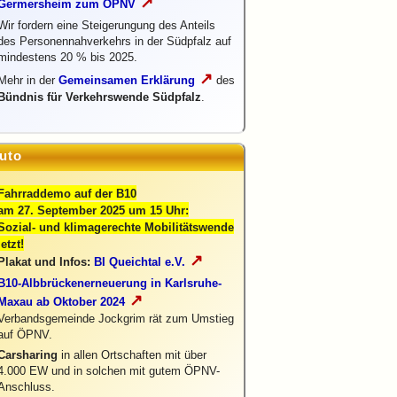
↗
Germersheim zum ÖPNV
Wir fordern eine Steigerungung des Anteils
des Personennahverkehrs in der Südpfalz auf
mindestens 20 % bis 2025.
↗
Mehr in der
Gemeinsamen Erklärung
des
Bündnis für Verkehrswende Südpfalz
.
uto
Fahrraddemo auf der B10
am 27. September 2025 um 15 Uhr:
Sozial- und klimagerechte Mobilitätswende
jetzt!
↗
Plakat und Infos:
BI Queichtal e.V.
B10-Albbrückenerneuerung in Karlsruhe-
↗
Maxau ab Oktober 2024
Verbandsgemeinde Jockgrim rät zum Umstieg
auf ÖPNV.
Carsharing
in allen Ortschaften mit über
4.000 EW und in solchen mit gutem ÖPNV-
Anschluss.