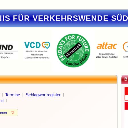
IS FÜR VERKEHRSWENDE SÜ
B
Termine
Schlagwortregister
nd
können
▽