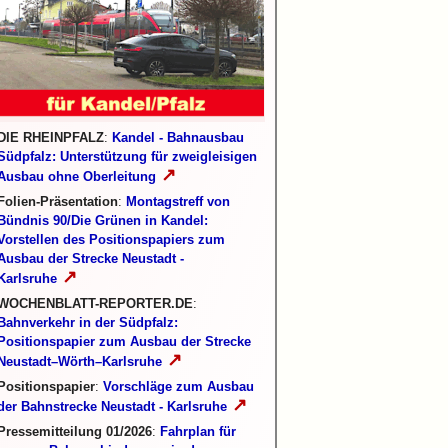
DIE RHEINPFALZ
:
Kandel - Bahnausbau
Südpfalz: Unterstützung für zweigleisigen
↗
Ausbau ohne Oberleitung
Folien-Präsentation
:
Montagstreff von
Bündnis 90/Die Grünen in Kandel:
Vorstellen des Positionspapiers zum
Ausbau der Strecke Neustadt -
↗
Karlsruhe
WOCHENBLATT-REPORTER.DE
:
Bahnverkehr in der Südpfalz:
Positionspapier zum Ausbau der Strecke
↗
Neustadt–Wörth–Karlsruhe
Positionspapier
:
Vorschläge zum Ausbau
↗
der Bahnstrecke Neustadt - Karlsruhe
Pressemitteilung 01/2026
:
Fahrplan für