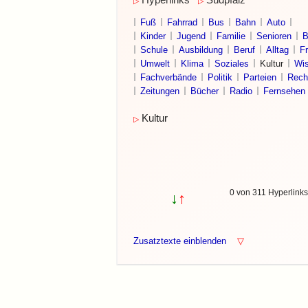
Hyperlinks
Südpfalz
▷
▷
Fuß
Fahrrad
Bus
Bahn
Auto
Kinder
Jugend
Familie
Senioren
B
Schule
Ausbildung
Beruf
Alltag
Fr
Umwelt
Klima
Soziales
Kultur
Wis
Fachverbände
Politik
Parteien
Rech
Zeitungen
Bücher
Radio
Fernsehen
Kultur
▷
0 von 311 Hyperlink
↓
↑
Zusatztexte einblenden
▽