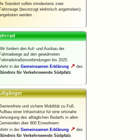
Je Standort sollen mindestens zwei
Fahrzeuge (bevorzugt elektrisch angetrieben)
angeboten werden.
ahrrad
Wir fordern den Auf- und Ausbau der
Fahrradwege auf den gewidmeten
Fahrradstraßenverbindungen bis 2025.
↗
Mehr in der
Gemeinsamen Erklärung
des
Bündnis für Verkehrswende Südpfalz
.
ußgänger
Barrierefreie und sichere Mobilität zu Fuß.
Aufbau einer Infrastruktur für eine ortsnahe
Versorgung des alltäglichen Bedarfs in allen
Gemeinden über 800 Einwohnern.
↗
Mehr in der
Gemeinsamen Erklärung
des
Bündnis für Verkehrswende Südpfalz
.