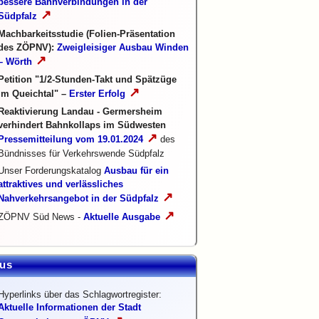
bessere Bahnverbindungen in der
↗
Südpfalz
Machbarkeitsstudie (Folien-Präsentation
des ZÖPNV):
Zweigleisiger Ausbau Winden
↗
– Wörth
Petition "1/2-Stunden-Takt und Spätzüge
↗
im Queichtal" –
Erster Erfolg
Reaktivierung Landau - Germersheim
verhindert Bahnkollaps im Südwesten
↗
Pressemitteilung vom 19.01.2024
des
Bündnisses für Verkehrswende Südpfalz
Unser Forderungskatalog
Ausbau für ein
attraktives und verlässliches
↗
Nahverkehrsangebot in der Südpfalz
↗
ZÖPNV Süd News -
Aktuelle Ausgabe
us
Hyperlinks über das Schlagwortregister:
Aktuelle Informationen der Stadt