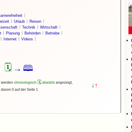
arrierefreiheit
eizeit
Urlaub
Reisen
senschaft
Technik
Wirtschaft
t
Planung
Behörden
Betriebe
Internet
Videos
🗓
🕮
→
🗓
s werden
chronologisch
abwärts
angezeigt,
↓
↑
davon 0 auf der Seite 1