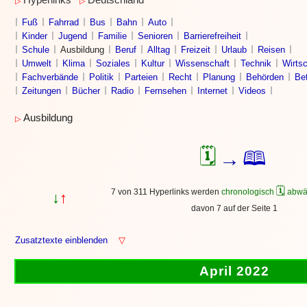
Hyperlinks
Deutschland
▷
▷
Fuß
Fahrrad
Bus
Bahn
Auto
Kinder
Jugend
Familie
Senioren
Barrierefreiheit
Schule
Ausbildung
Beruf
Alltag
Freizeit
Urlaub
Reisen
Umwelt
Klima
Soziales
Kultur
Wissenschaft
Technik
Wirtsc
Fachverbände
Politik
Parteien
Recht
Planung
Behörden
Bet
Zeitungen
Bücher
Radio
Fernsehen
Internet
Videos
Ausbildung
▷
🗓
🕮
→
🗓
7 von 311 Hyperlinks werden
chronologisch
abwä
↓
↑
davon 7 auf der Seite 1
Zusatztexte einblenden
▽
April 2022