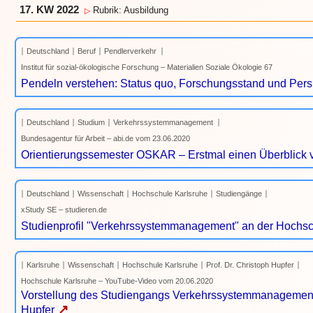
17. KW 2022
Rubrik: Ausbildung
▷
Deutschland
Beruf
Pendlerverkehr
Institut für sozial-ökologische Forschung – Materialien Soziale Ökologie 67
Pendeln verstehen: Status quo, Forschungsstand und Pers
Deutschland
Studium
Verkehrssystemmanagement
Bundesagentur für Arbeit – abi.de vom 23.06.2020
Orientierungssemester OSKAR – Erstmal einen Überblick 
Deutschland
Wissenschaft
Hochschule Karlsruhe
Studiengänge
xStudy SE – studieren.de
Studienprofil "Verkehrssystemmanagement" an der Hochsc
Karlsruhe
Wissenschaft
Hochschule Karlsruhe
Prof. Dr. Christoph Hupfer
Hochschule Karlsruhe – YouTube-Video vom 20.06.2020
Vorstellung des Studiengangs Verkehrssystemmanagement 
↗
Hupfer