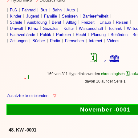
Hyperlinks
Deutschland
▷
▷
Fuß
Fahrrad
Bus
Bahn
Auto
Kinder
Jugend
Familie
Senioren
Barrierefreiheit
Schule
Ausbildung
Beruf
Alltag
Freizeit
Urlaub
Reisen
Umwelt
Klima
Soziales
Kultur
Wissenschaft
Technik
Wirtsc
Fachverbände
Politik
Parteien
Recht
Planung
Behörden
Bet
Zeitungen
Bücher
Radio
Fernsehen
Internet
Videos
🗓
🕮
→
🗓
169 von 311 Hyperlinks werden
chronologisch
aufw
↓
↑
davon 10 auf der Seite 1
Zusatztexte einblenden
▽
November -0001
48. KW -0001