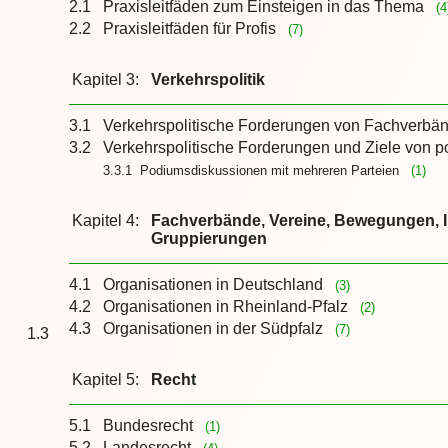
2.1
Praxisleitfäden zum Einsteigen in das Thema
(4
2.2
Praxisleitfäden für Profis
(7)
Kapitel 3:
Verkehrspolitik
3.1
Verkehrspolitische Forderungen von Fachverbä
3.2
Verkehrspolitische Forderungen und Ziele von p
3.3.1 Podiumsdiskussionen mit mehreren Parteien
(1)
Kapitel 4:
Fachverbände, Vereine, Bewegungen, In
Gruppierungen
4.1
Organisationen in Deutschland
(3)
4.2
Organisationen in Rheinland-Pfalz
(2)
4.3
Organisationen in der Südpfalz
(7)
1.3
Kapitel 5:
Recht
5.1
Bundesrecht
(1)
5.2
Landesrecht