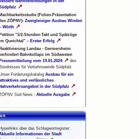
bessere Bahnverbindungen in der
↗
Südpfalz
Machbarkeitsstudie (Folien-Präsentation
des ZÖPNV):
Zweigleisiger Ausbau Winden
↗
– Wörth
Petition "1/2-Stunden-Takt und Spätzüge
↗
im Queichtal" –
Erster Erfolg
Reaktivierung Landau - Germersheim
verhindert Bahnkollaps im Südwesten
↗
Pressemitteilung vom 19.01.2024
des
Bündnisses für Verkehrswende Südpfalz
Unser Forderungskatalog
Ausbau für ein
attraktives und verlässliches
↗
Nahverkehrsangebot in der Südpfalz
↗
ZÖPNV Süd News -
Aktuelle Ausgabe
us
Hyperlinks über das Schlagwortregister:
Aktuelle Informationen der Stadt