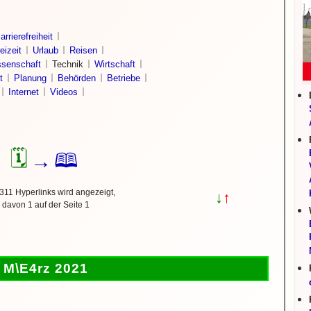
arrierefreiheit
eizeit
Urlaub
Reisen
senschaft
Technik
Wirtschaft
t
Planung
Behörden
Betriebe
Internet
Videos
🗓
🕮
→
311 Hyperlinks wird angezeigt,
↓
↑
davon 1 auf der Seite 1
M\E4rz 2021