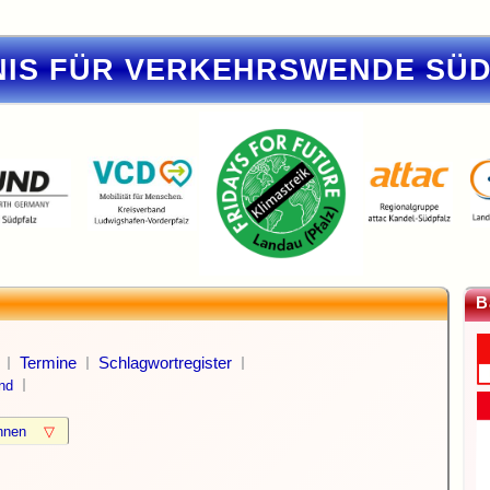
IS FÜR VERKEHRSWENDE SÜ
B
Termine
Schlagwortregister
nd
können
▽