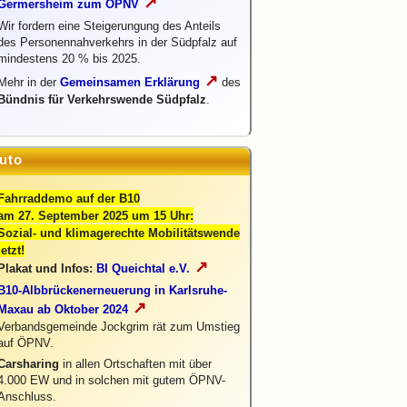
↗
Germersheim zum ÖPNV
Wir fordern eine Steigerungung des Anteils
des Personennahverkehrs in der Südpfalz auf
mindestens 20 % bis 2025.
↗
Mehr in der
Gemeinsamen Erklärung
des
Bündnis für Verkehrswende Südpfalz
.
uto
Fahrraddemo auf der B10
am 27. September 2025 um 15 Uhr:
Sozial- und klimagerechte Mobilitätswende
jetzt!
↗
Plakat und Infos:
BI Queichtal e.V.
B10-Albbrückenerneuerung in Karlsruhe-
↗
Maxau ab Oktober 2024
Verbandsgemeinde Jockgrim rät zum Umstieg
auf ÖPNV.
Carsharing
in allen Ortschaften mit über
4.000 EW und in solchen mit gutem ÖPNV-
Anschluss.