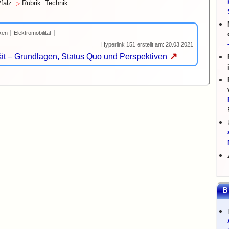
falz
Rubrik: Technik
▷
ken
Elektromobilität
Hyperlink 151 erstellt am: 20.03.2021
↗
lität – Grundlagen, Status Quo und Perspektiven
B