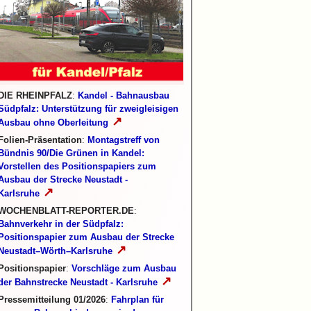
DIE RHEINPFALZ
:
Kandel - Bahnausbau
Südpfalz: Unterstützung für zweigleisigen
↗
Ausbau ohne Oberleitung
Folien-Präsentation
:
Montagstreff von
Bündnis 90/Die Grünen in Kandel:
Vorstellen des Positionspapiers zum
Ausbau der Strecke Neustadt -
↗
Karlsruhe
WOCHENBLATT-REPORTER.DE
:
Bahnverkehr in der Südpfalz:
Positionspapier zum Ausbau der Strecke
↗
Neustadt–Wörth–Karlsruhe
Positionspapier
:
Vorschläge zum Ausbau
↗
der Bahnstrecke Neustadt - Karlsruhe
Pressemitteilung 01/2026
:
Fahrplan für