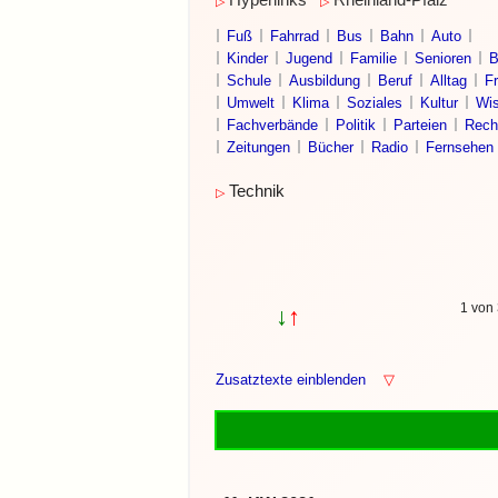
Hyperlinks
Rheinland-Pfalz
▷
▷
Fuß
Fahrrad
Bus
Bahn
Auto
Kinder
Jugend
Familie
Senioren
B
Schule
Ausbildung
Beruf
Alltag
Fr
Umwelt
Klima
Soziales
Kultur
Wis
Fachverbände
Politik
Parteien
Rech
Zeitungen
Bücher
Radio
Fernsehen
Technik
▷
1 von 
↓
↑
Zusatztexte einblenden
▽