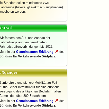
Je Standort sollen mindestens zwei
Fahrzeuge (bevorzugt elektrisch angetrieben)
angeboten werden.
ahrrad
Wir fordern den Auf- und Ausbau der
Fahrradwege auf den gewidmeten
Fahrradstraßenverbindungen bis 2025.
↗
Mehr in der
Gemeinsamen Erklärung
des
Bündnis für Verkehrswende Südpfalz
.
ußgänger
Barrierefreie und sichere Mobilität zu Fuß.
Aufbau einer Infrastruktur für eine ortsnahe
Versorgung des alltäglichen Bedarfs in allen
Gemeinden über 800 Einwohnern.
↗
Mehr in der
Gemeinsamen Erklärung
des
Bündnis für Verkehrswende Südpfalz
.