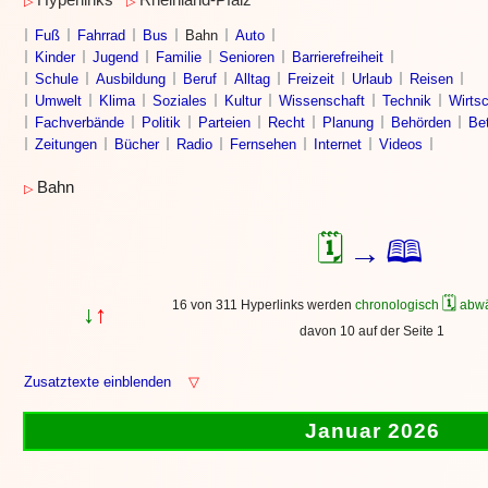
Hyperlinks
Rheinland-Pfalz
▷
▷
Fuß
Fahrrad
Bus
Bahn
Auto
Kinder
Jugend
Familie
Senioren
Barrierefreiheit
Schule
Ausbildung
Beruf
Alltag
Freizeit
Urlaub
Reisen
Umwelt
Klima
Soziales
Kultur
Wissenschaft
Technik
Wirtsc
Fachverbände
Politik
Parteien
Recht
Planung
Behörden
Bet
Zeitungen
Bücher
Radio
Fernsehen
Internet
Videos
Bahn
▷
🗓
🕮
→
🗓
16 von 311 Hyperlinks werden
chronologisch
abwä
↓
↑
davon 10 auf der Seite 1
Zusatztexte einblenden
▽
Januar 2026