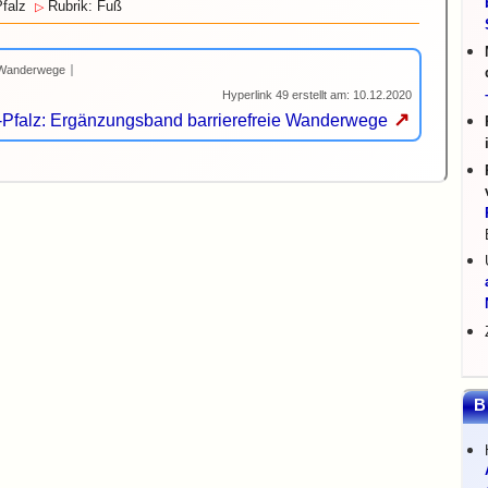
falz
Rubrik: Fuß
▷
Wanderwege
Hyperlink 49 erstellt am: 10.12.2020
↗
Pfalz: Ergänzungsband barrierefreie Wanderwege
B