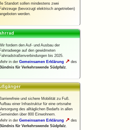
Je Standort sollen mindestens zwei
Fahrzeuge (bevorzugt elektrisch angetrieben)
angeboten werden.
ahrrad
Wir fordern den Auf- und Ausbau der
Fahrradwege auf den gewidmeten
Fahrradstraßenverbindungen bis 2025.
↗
Mehr in der
Gemeinsamen Erklärung
des
Bündnis für Verkehrswende Südpfalz
.
ußgänger
Barrierefreie und sichere Mobilität zu Fuß.
Aufbau einer Infrastruktur für eine ortsnahe
Versorgung des alltäglichen Bedarfs in allen
Gemeinden über 800 Einwohnern.
↗
Mehr in der
Gemeinsamen Erklärung
des
Bündnis für Verkehrswende Südpfalz
.