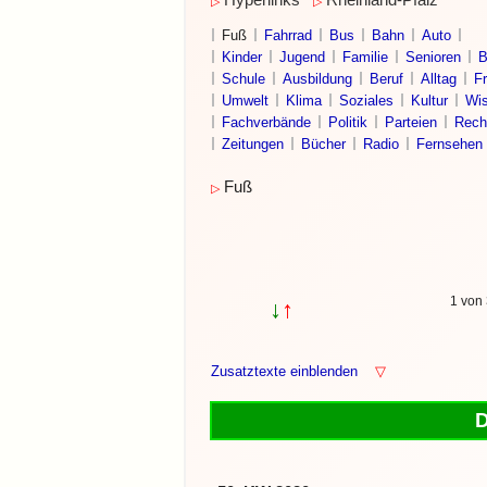
Hyperlinks
Rheinland-Pfalz
▷
▷
Fuß
Fahrrad
Bus
Bahn
Auto
Kinder
Jugend
Familie
Senioren
B
Schule
Ausbildung
Beruf
Alltag
Fr
Umwelt
Klima
Soziales
Kultur
Wis
Fachverbände
Politik
Parteien
Rech
Zeitungen
Bücher
Radio
Fernsehen
Fuß
▷
1 von 
↓
↑
Zusatztexte einblenden
▽