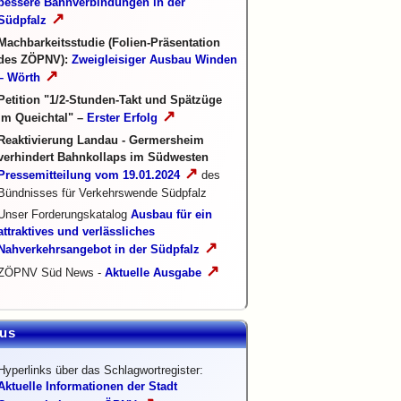
bessere Bahnverbindungen in der
↗
Südpfalz
Machbarkeitsstudie (Folien-Präsentation
des ZÖPNV):
Zweigleisiger Ausbau Winden
↗
– Wörth
Petition "1/2-Stunden-Takt und Spätzüge
↗
im Queichtal" –
Erster Erfolg
Reaktivierung Landau - Germersheim
verhindert Bahnkollaps im Südwesten
↗
Pressemitteilung vom 19.01.2024
des
Bündnisses für Verkehrswende Südpfalz
Unser Forderungskatalog
Ausbau für ein
attraktives und verlässliches
↗
Nahverkehrsangebot in der Südpfalz
↗
ZÖPNV Süd News -
Aktuelle Ausgabe
us
Hyperlinks über das Schlagwortregister:
Aktuelle Informationen der Stadt