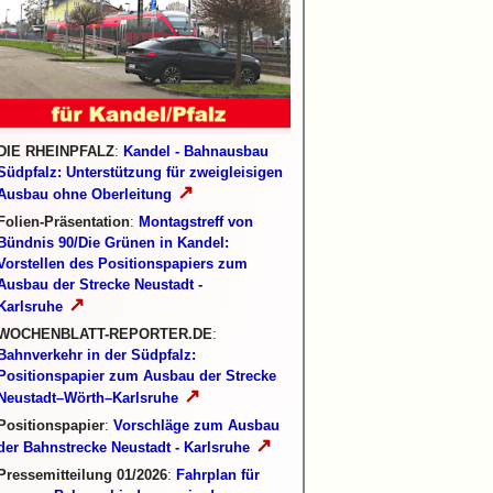
DIE RHEINPFALZ
:
Kandel - Bahnausbau
Südpfalz: Unterstützung für zweigleisigen
↗
Ausbau ohne Oberleitung
Folien-Präsentation
:
Montagstreff von
Bündnis 90/Die Grünen in Kandel:
Vorstellen des Positionspapiers zum
Ausbau der Strecke Neustadt -
↗
Karlsruhe
WOCHENBLATT-REPORTER.DE
:
Bahnverkehr in der Südpfalz:
Positionspapier zum Ausbau der Strecke
↗
Neustadt–Wörth–Karlsruhe
Positionspapier
:
Vorschläge zum Ausbau
↗
der Bahnstrecke Neustadt - Karlsruhe
Pressemitteilung 01/2026
:
Fahrplan für