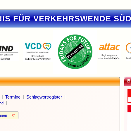
IS FÜR VERKEHRSWENDE SÜ
B
Termine
Schlagwortregister
nd
können
▽