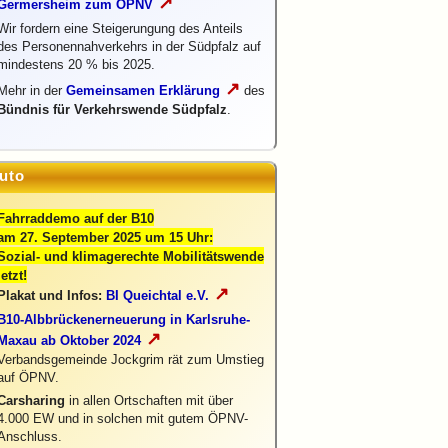
↗
Germersheim zum ÖPNV
Wir fordern eine Steigerungung des Anteils
des Personennahverkehrs in der Südpfalz auf
mindestens 20 % bis 2025.
↗
Mehr in der
Gemeinsamen Erklärung
des
Bündnis für Verkehrswende Südpfalz
.
uto
Fahrraddemo auf der B10
am 27. September 2025 um 15 Uhr:
Sozial- und klimagerechte Mobilitätswende
jetzt!
↗
Plakat und Infos:
BI Queichtal e.V.
B10-Albbrückenerneuerung in Karlsruhe-
↗
Maxau ab Oktober 2024
Verbandsgemeinde Jockgrim rät zum Umstieg
auf ÖPNV.
Carsharing
in allen Ortschaften mit über
4.000 EW und in solchen mit gutem ÖPNV-
Anschluss.