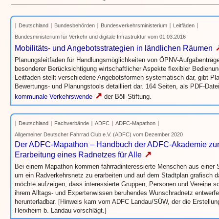
Deutschland
Bundesbehörden
Bundesverkehrsministerium
Leitfäden
Bundesministerium für Verkehr und digitale Infrastruktur vom 01.03.2016
Mobilitäts- und Angebotsstrategien in ländlichen Räumen
Planungsleitfaden für Handlungsmöglichkeiten von ÖPNV-Aufgabenträg
besonderer Berücksichtigung wirtschaftlicher Aspekte flexibler Bedien
Leitfaden stellt verschiedene Angebotsformen systematisch dar, gibt Pl
Bewertungs- und Planungstools detailliert dar. 164 Seiten, als PDF-Date
↗
kommunale Verkehrswende
der Böll-Stiftung.
Deutschland
Fachverbände
ADFC
ADFC-Mapathon
Allgemeiner Deutscher Fahrrad Club e.V. (ADFC) vom Dezember 2020
Der ADFC-Mapathon – Handbuch der ADFC-Akademie zur zi
↗
Erarbeitung eines Radnetzes für Alle
Bei einem Mapathon kommen fahrradinteressierte Menschen aus eine
um ein Radverkehrsnetz zu erarbeiten und auf dem Stadtplan grafisch 
möchte aufzeigen, dass interessierte Gruppen, Personen und Vereine sc
ihrem Alltags- und Expertenwissen beruhendes Wunschradnetz entwerfe
herunterladbar. [Hinweis kam vom ADFC Landau/SÜW, der die Erstellu
Herxheim b. Landau vorschlägt.]