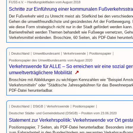
FUSS e.V. – Handlungsleitfaden vom August 2018
Schritte zur Einführung einer kommunalen Fußverkehrsstra
Der Fußverkehr wird zu Unrecht meist als Stiefkind bei den verschieden
Gehen die umweltfreundlichste und gesündestes Art der Fortbewegung. 
wie diese Form strategisch nicht nur in der Stadt gefördert werden kann
Barrierefreiheit werden Themen behandelt wie Fußwege vernetzen, Gehw
Verkehrsmittel einbinden. Broschüre, 60 Seiten, als PDF-Datei herunterl
Deutschland
Umweltbundesamt
Verkehrswende
Positionspapier
Positionspapier des Umweltbundesamts vom August 2020
Verkehrswende für ALLE – So erreichen wir eine sozial ge
↗
umweltverträglichere Mobilität
Broschüre mit Abbildungen zu wichtigen Kennzahlen wie "Beispiel Amst
Verkehrsmitteln" oder "Städtische Jahresgebühren für das Bewohnerparke
PDF-Datei herunterladbar.
Deutschland
DStGB
Verkehrswende
Positionspapier
Deutscher Städte- und Gemeindebund (DStGB) – Position vom 23.06.2020
Statement zur Verkehrspolitik: Verkehrswende vor Ort gesta
Positionspapier, 7 Seiten, als PDF-Datei herunterladbar. Besonders inter
zum Fahrradanteil in den Bundesländern am gesamten Verkehrsaufkom