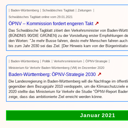
Baden-Württemberg
Schwäbisches Tagblatt
Zeitungen
Schwäbisches Tagblatt online vom 29.01.2021
↗
ÖPNV – Kommission fordert engeren Takt
Das Schwäbische Tagblatt zitiert den Verkehrsminister von Baden-Würt
(BÜNDNIS 90/DIE GRÜNEN) zu der Vorstellung erster Empfehlungen d
den Worten: "Je mehr Busse fahren, desto mehr Menschen fahren auch
bis zum Jahr 2030 sei das Ziel. [Der Hinweis kam von der Bürgerinitiati
Baden-Württemberg
Politik
Verkehrsministerium
ÖPNV-Strategie
Ministerium für Verkehr Baden-Württemberg (VM) im Dezember 2020
↗
Baden-Württemberg: ÖPNV-Strategie 2030
Die Landesregierung in Baden-Württemberg will die Nachfrage im öffent
gegenüber dem Bezugsjahr 2010 verdoppeln, um die Klimaschutzziele 
2020 stellte das Ministerium für Verkehr die Studie "ÖPNV-Report Bade
zeige, dass das ambitionierte Ziel erreicht werden könne.
Januar 2021