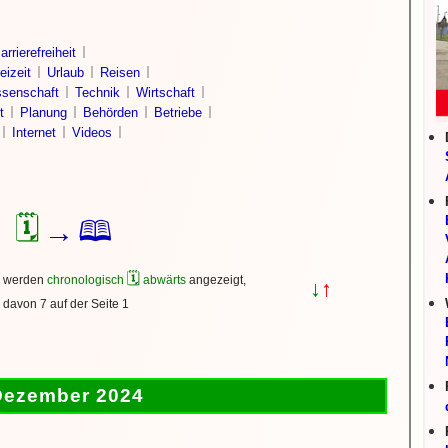
arrierefreiheit
eizeit
Urlaub
Reisen
senschaft
Technik
Wirtschaft
t
Planung
Behörden
Betriebe
Internet
Videos
🗓
🕮
→
🗓
s werden
chronologisch
abwärts
angezeigt,
↓
↑
davon 7 auf der Seite 1
Dezember 2024