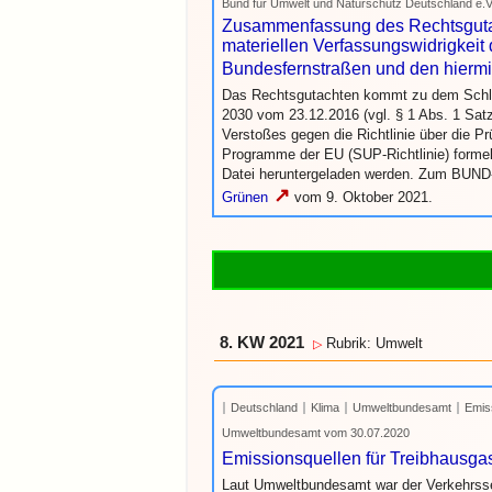
Bund für Umwelt und Naturschutz Deutschland e.
Zusammenfassung des Rechtsgutach
materiellen Verfassungswidrigkeit
Bundesfernstraßen und den hierm
Das Rechtsgutachten kommt zu dem Schlus
2030 vom 23.12.2016 (vgl. § 1 Abs. 1 Sa
Verstoßes gegen die Richtlinie über die 
Programme der EU (SUP-Richtlinie) formel
Datei heruntergeladen werden. Zum BUND-
↗
Grünen
vom 9. Oktober 2021.
8. KW 2021
Rubrik: Umwelt
▷
Deutschland
Klima
Umweltbundesamt
Emis
Umweltbundesamt vom 30.07.2020
Emissionsquellen für Treibhausga
Laut Umweltbundesamt war der Verkehrssek