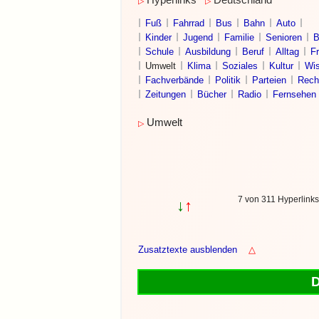
Hyperlinks
Deutschland
▷
▷
Fuß
Fahrrad
Bus
Bahn
Auto
Kinder
Jugend
Familie
Senioren
B
Schule
Ausbildung
Beruf
Alltag
Fr
Umwelt
Klima
Soziales
Kultur
Wis
Fachverbände
Politik
Parteien
Rech
Zeitungen
Bücher
Radio
Fernsehen
Umwelt
▷
7 von 311 Hyperlink
↓
↑
Zusatztexte ausblenden
△