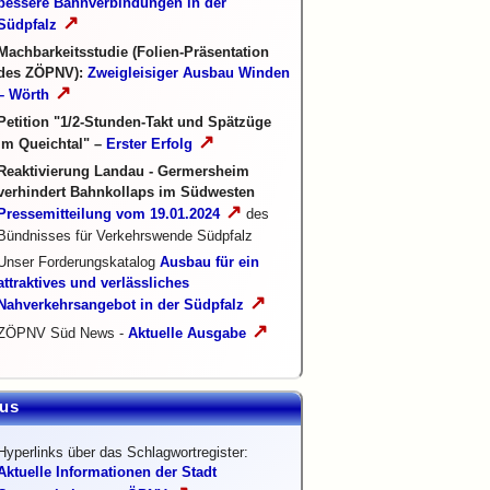
bessere Bahnverbindungen in der
↗
Südpfalz
Machbarkeitsstudie (Folien-Präsentation
des ZÖPNV):
Zweigleisiger Ausbau Winden
↗
– Wörth
Petition "1/2-Stunden-Takt und Spätzüge
↗
im Queichtal" –
Erster Erfolg
Reaktivierung Landau - Germersheim
verhindert Bahnkollaps im Südwesten
↗
Pressemitteilung vom 19.01.2024
des
Bündnisses für Verkehrswende Südpfalz
Unser Forderungskatalog
Ausbau für ein
attraktives und verlässliches
↗
Nahverkehrsangebot in der Südpfalz
↗
ZÖPNV Süd News -
Aktuelle Ausgabe
us
Hyperlinks über das Schlagwortregister:
Aktuelle Informationen der Stadt