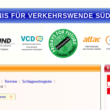
IS FÜR VERKEHRSWENDE SÜ
B
Termine
Schlagwortregister
nd
können
▽