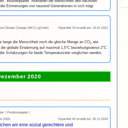
einen "Wüstenplanet"-Romanen die Mensch­heit den nächsten
 die Erinnerungen von tausend Generationen in sich trägt.
s and Climate Change (MCC) gGmbH
Hyperlink 93 erstellt am: 16.01.2021
e lange die Menschheit noch die gleiche Menge an CO
wie
2
m die globale Erwärmung auf maximal 1,5°C beziehungsweise 2°C
die Schätzungen für beide Temperaturziele verglichen werden,
Dezember 2020
nde
Positionspapier
st 2020
Hyperlink 82 erstellt am: 30.12.2020
chen wir eine sozial gerechtere und