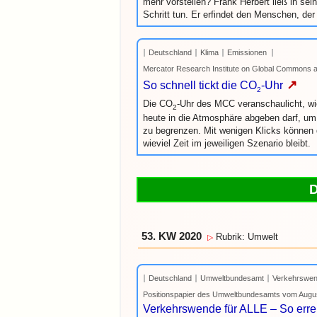
mehr vorstellen? Frank Herbert ließ in s
Schritt tun. Er erfindet den Menschen, der
Deutschland
Klima
Emissionen
Mercator Research Institute on Global Common
↗
So schnell tickt die CO
-Uhr
2
Die CO
-Uhr des MCC veranschaulicht, wi
2
heute in die Atmosphäre abgeben darf, u
zu begrenzen. Mit wenigen Klicks können 
wieviel Zeit im jeweiligen Szenario bleibt.
53. KW 2020
Rubrik: Umwelt
▷
Deutschland
Umweltbundesamt
Verkehrswe
Positionspapier des Umweltbundesamts vom Augu
Verkehrswende für ALLE – So errei