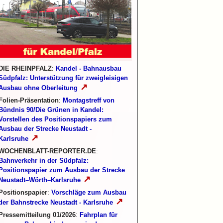
DIE RHEINPFALZ
:
Kandel - Bahnausbau
Südpfalz: Unterstützung für zweigleisigen
↗
Ausbau ohne Oberleitung
Folien-Präsentation
:
Montagstreff von
Bündnis 90/Die Grünen in Kandel:
Vorstellen des Positionspapiers zum
Ausbau der Strecke Neustadt -
↗
Karlsruhe
WOCHENBLATT-REPORTER.DE
:
Bahnverkehr in der Südpfalz:
Positionspapier zum Ausbau der Strecke
↗
Neustadt–Wörth–Karlsruhe
Positionspapier
:
Vorschläge zum Ausbau
↗
der Bahnstrecke Neustadt - Karlsruhe
Pressemitteilung 01/2026
:
Fahrplan für