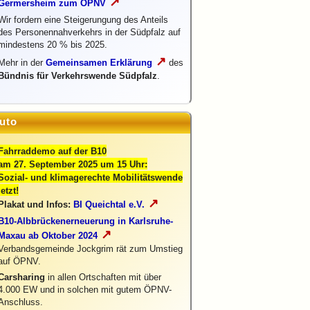
↗
Germersheim zum ÖPNV
Wir fordern eine Steigerungung des Anteils
des Personennahverkehrs in der Südpfalz auf
mindestens 20 % bis 2025.
↗
Mehr in der
Gemeinsamen Erklärung
des
Bündnis für Verkehrswende Südpfalz
.
uto
Fahrraddemo auf der B10
am 27. September 2025 um 15 Uhr:
Sozial- und klimagerechte Mobilitätswende
jetzt!
↗
Plakat und Infos:
BI Queichtal e.V.
B10-Albbrückenerneuerung in Karlsruhe-
↗
Maxau ab Oktober 2024
Verbandsgemeinde Jockgrim rät zum Umstieg
auf ÖPNV.
Carsharing
in allen Ortschaften mit über
4.000 EW und in solchen mit gutem ÖPNV-
Anschluss.