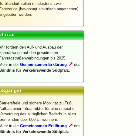
Je Standort sollen mindestens zwei
Fahrzeuge (bevorzugt elektrisch angetrieben)
angeboten werden.
ahrrad
Wir fordern den Auf- und Ausbau der
Fahrradwege auf den gewidmeten
Fahrradstraßenverbindungen bis 2025.
↗
Mehr in der
Gemeinsamen Erklärung
des
Bündnis für Verkehrswende Südpfalz
.
ußgänger
Barrierefreie und sichere Mobilität zu Fuß.
Aufbau einer Infrastruktur für eine ortsnahe
Versorgung des alltäglichen Bedarfs in allen
Gemeinden über 800 Einwohnern.
↗
Mehr in der
Gemeinsamen Erklärung
des
Bündnis für Verkehrswende Südpfalz
.