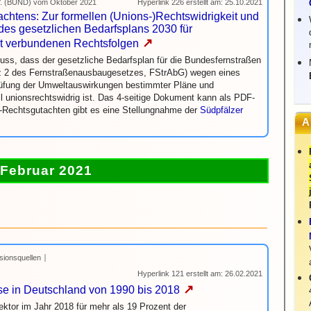
V. (BUND) vom Oktober 2021
Hyperlink 226 erstellt am: 25.10.2021
tens: Zur formellen (Unions-)Rechtswidrigkeit und
 des gesetzlichen Bedarfsplans 2030 für
↗
it verbundenen Rechtsfolgen
s, dass der gesetzliche Bedarfsplan für die Bundesfernstraßen
tz 2 des Fernstraßenausbaugesetzes, FStrAbG) wegen eines
Prüfung der Umweltauswirkungen bestimmter Pläne und
l unionsrechtswidrig ist. Das 4-seitige Dokument kann als PDF-
Rechtsgutachten gibt es eine Stellungnahme der
Südpfälzer
A
Februar 2021
sionsquellen
Hyperlink 121 erstellt am: 26.02.2021
↗
se in Deutschland von 1990 bis 2018
tor im Jahr 2018 für mehr als 19 Prozent der