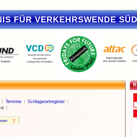
IS FÜR VERKEHRSWENDE SÜ
B
Termine
Schlagwortregister
nd
können
▽