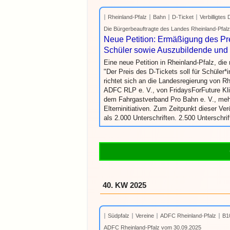
Rheinland-Pfalz
Bahn
D-Ticket
Verbilligtes
Die Bürgerbeauftragte des Landes Rheinland-Pfalz 
Neue Petition: Ermäßigung des Pre
Schüler sowie Auszubildende und 
Eine neue Petition in Rheinland-Pfalz, die
"Der Preis des D-Tickets soll für Schüler*
richtet sich an die Landesregierung von R
ADFC RLP e. V., von FridaysForFuture Kl
dem Fahrgastverband Pro Bahn e. V., meh
Elterninitiativen. Zum Zeitpunkt dieser Ve
als 2.000 Unterschriften. 2.500 Unterschri
40. KW 2025
Südpfalz
Vereine
ADFC Rheinland-Pfalz
B1
ADFC Rheinland-Pfalz vom 30.09.2025