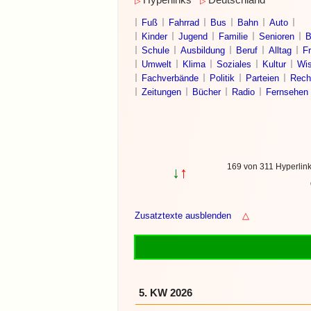
Hyperlinks
Deutschland
▷
▷
Fuß
Fahrrad
Bus
Bahn
Auto
Kinder
Jugend
Familie
Senioren
B
Schule
Ausbildung
Beruf
Alltag
Fr
Umwelt
Klima
Soziales
Kultur
Wis
Fachverbände
Politik
Parteien
Rech
Zeitungen
Bücher
Radio
Fernsehen
169 von 311 Hyperlin
↓
↑
Zusatztexte ausblenden
△
5. KW 2026