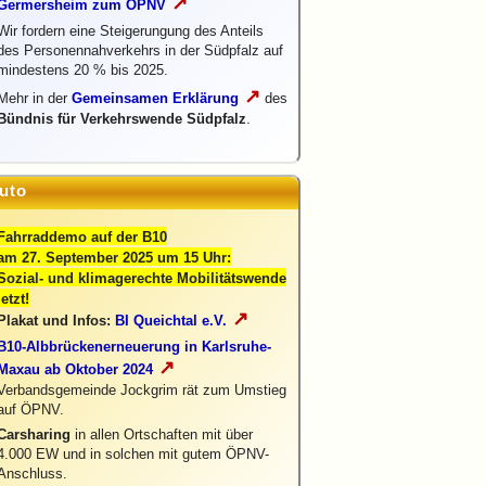
↗
Germersheim zum ÖPNV
Wir fordern eine Steigerungung des Anteils
des Personennahverkehrs in der Südpfalz auf
mindestens 20 % bis 2025.
↗
Mehr in der
Gemeinsamen Erklärung
des
Bündnis für Verkehrswende Südpfalz
.
uto
Fahrraddemo auf der B10
am 27. September 2025 um 15 Uhr:
Sozial- und klimagerechte Mobilitätswende
jetzt!
↗
Plakat und Infos:
BI Queichtal e.V.
B10-Albbrückenerneuerung in Karlsruhe-
↗
Maxau ab Oktober 2024
Verbandsgemeinde Jockgrim rät zum Umstieg
auf ÖPNV.
Carsharing
in allen Ortschaften mit über
4.000 EW und in solchen mit gutem ÖPNV-
Anschluss.