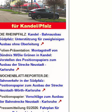
DIE RHEINPFALZ
:
Kandel - Bahnausbau
Südpfalz: Unterstützung für zweigleisigen
↗
Ausbau ohne Oberleitung
Folien-Präsentation
:
Montagstreff von
Bündnis 90/Die Grünen in Kandel:
Vorstellen des Positionspapiers zum
Ausbau der Strecke Neustadt -
↗
Karlsruhe
WOCHENBLATT-REPORTER.DE
:
Bahnverkehr in der Südpfalz:
Positionspapier zum Ausbau der Strecke
↗
Neustadt–Wörth–Karlsruhe
Positionspapier
:
Vorschläge zum Ausbau
↗
der Bahnstrecke Neustadt - Karlsruhe
Pressemitteilung 01/2026
:
Fahrplan für