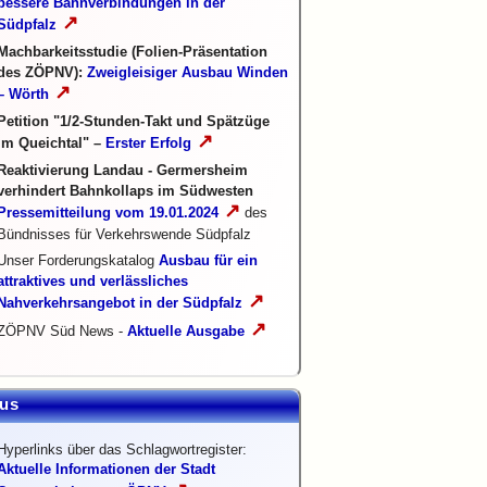
bessere Bahnverbindungen in der
↗
Südpfalz
Machbarkeitsstudie (Folien-Präsentation
des ZÖPNV):
Zweigleisiger Ausbau Winden
↗
– Wörth
Petition "1/2-Stunden-Takt und Spätzüge
↗
im Queichtal" –
Erster Erfolg
Reaktivierung Landau - Germersheim
verhindert Bahnkollaps im Südwesten
↗
Pressemitteilung vom 19.01.2024
des
Bündnisses für Verkehrswende Südpfalz
Unser Forderungskatalog
Ausbau für ein
attraktives und verlässliches
↗
Nahverkehrsangebot in der Südpfalz
↗
ZÖPNV Süd News -
Aktuelle Ausgabe
us
Hyperlinks über das Schlagwortregister:
Aktuelle Informationen der Stadt