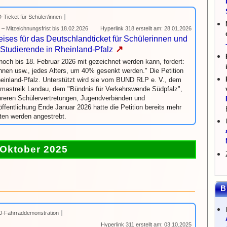
 D-Ticket für Schüler/innen
– Mitzeichnungsfrist bis 18.02.2026
Hyperlink 318 erstellt am: 28.01.2026
ises für das Deutschlandticket für Schülerinnen und
↗
Studierende in Rheinland-Pfalz
 noch bis 18. Februar 2026 mit gezeichnet werden kann, fordert:
innen usw., jedes Alters, um 40% gesenkt werden." Die Petition
heinland-Pfalz. Unterstützt wird sie vom BUND RLP e. V., dem
imastreik Landau, dem "Bündnis für Verkehrswende Südpfalz",
reren Schülervertretungen, Jugendverbänden und
röffentlichung Ende Januar 2026 hatte die Petition bereits mehr
ften werden angestrebt.
Oktober 2025
B
0-Fahrraddemonstration
Hyperlink 311 erstellt am: 03.10.2025