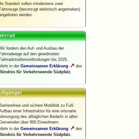
Je Standort sollen mindestens zwei
Fahrzeuge (bevorzugt elektrisch angetrieben)
angeboten werden.
ahrrad
Wir fordern den Auf- und Ausbau der
Fahrradwege auf den gewidmeten
Fahrradstraßenverbindungen bis 2025.
↗
Mehr in der
Gemeinsamen Erklärung
des
Bündnis für Verkehrswende Südpfalz
.
ußgänger
Barrierefreie und sichere Mobilität zu Fuß.
Aufbau einer Infrastruktur für eine ortsnahe
Versorgung des alltäglichen Bedarfs in allen
Gemeinden über 800 Einwohnern.
↗
Mehr in der
Gemeinsamen Erklärung
des
Bündnis für Verkehrswende Südpfalz
.