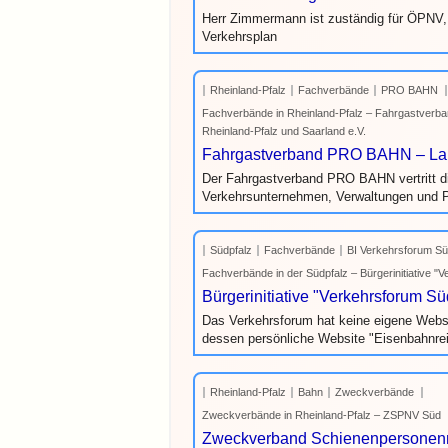
Herr Zimmermann ist zuständig für ÖPNV, 
Verkehrsplan
Rheinland-Pfalz
Fachverbände
PRO BAHN
Fachverbände in Rheinland-Pfalz – Fahrgastve
Rheinland-Pfalz und Saarland e.V.
Fahrgastverband PRO BAHN – Lan
Der Fahrgastverband PRO BAHN vertritt d
Verkehrsunternehmen, Verwaltungen und Po
Südpfalz
Fachverbände
BI Verkehrsforum Sü
Fachverbände in der Südpfalz – Bürgerinitiative "
Bürgerinitiative "Verkehrsforum S
Das Verkehrsforum hat keine eigene Websi
dessen persönliche Website "Eisenbahnrei
Rheinland-Pfalz
Bahn
Zweckverbände
Zweckverbände in Rheinland-Pfalz – ZSPNV Süd
Zweckverband Schienenpersonenn