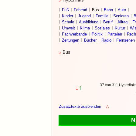
Hyperlinks
▷
Fuß
Fahrrad
Bus
Bahn
Auto
Kinder
Jugend
Familie
Senioren
B
Schule
Ausbildung
Beruf
Alltag
Fr
Umwelt
Klima
Soziales
Kultur
Wis
Fachverbände
Politik
Parteien
Rech
Zeitungen
Bücher
Radio
Fernsehen
Bus
▷
37 von 311 Hyperlin
↓
↑
Zusatztexte ausblenden
△
N