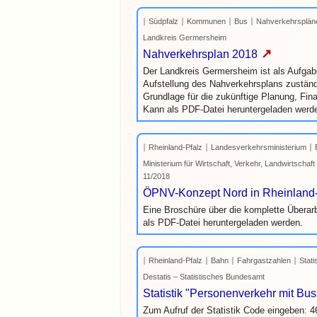
Südpfalz
Kommunen
Bus
Nahverkehrsplän
Landkreis Germersheim
↗
Nahverkehrsplan 2018
Der Landkreis Germersheim ist als Aufgab
Aufstellung des Nahverkehrsplans zuständig
Grundlage für die zukünftige Planung, Fi
Kann als PDF-Datei heruntergeladen werd
Rheinland-Pfalz
Landesverkehrsministerium
Ministerium für Wirtschaft, Verkehr, Landwirtschaf
11/2018
ÖPNV-Konzept Nord in Rheinland-P
Eine Broschüre über die komplette Überar
als PDF-Datei heruntergeladen werden.
Rheinland-Pfalz
Bahn
Fahrgastzahlen
Stati
Destatis – Statistisches Bundesamt
Statistik "Personenverkehr mit Bu
Zum Aufruf der Statistik Code eingeben: 