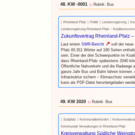
48. KW -0001
Rubrik: Bus
▷
Rheinland-Pfalz
Politik
Landesregierung
Koa
Landesregierung Rheinland-Pfalz – Koalitionsvert
Zukunftsvertrag Rheinland-Pfalz –
↗
Laut einem
SWR-Bericht
soll der neue
Pfalz 65.911 Wörter auf 190 Seiten enthalt
sein. Einer der drei Schwerpunkte im Koal
dass Rheinland-Pfalz spätestens 2040 klima
Öffentliche Nahverkehr und die Radwege 
ganze Jahr Bus und Bahn fahren können. Auf
Infrastruktur sichern – Klimaschutz verwir
kann als PDF-Datei heruntergeladen werde
49. KW 2020
Rubrik: Bus
▷
Südpfalz
Kommunalbehörden
Kreisverwaltun
Kommunale Verwaltungen in Rheinland-Pfalz
Kreisverwaltung Südliche Weinst