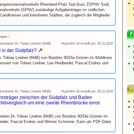
nenpersonennahverkehr Rheinland-Pfalz Süd (kurz ZSPNV Süd)
ennahverkehr (SPNV) zuständige Aufgabenträger im südlichen
Landkreisen und kreisfreien Städten, die zugleich die Mitglieder
F
papier
ordneter Dr. Tobias Lindner (MdB)
Hyperlink 34 erstellt am: 30.11.2020
↗
in der Südpfalz?
. Tobias Lindner (MdB) von Bündnis 90/Die Grünen im Wahlkreis
insam von Tobias Lindner, Lea Heidbreder, Pascal Endres und
F
ordneter Dr. Tobias Lindner (MdB)
Hyperlink 35 erstellt am: 30.11.2020
ehrsträger zwischen der Südpfalz und Baden
chtsvergleich um eine zweite Rheinbrücke ernst
neten Dr. Tobias Lindner (MdB) von Bündnis 90/Die Grünen im
eder, Pascal Endres und Werner Schreiner. Kann als PDF-Datei