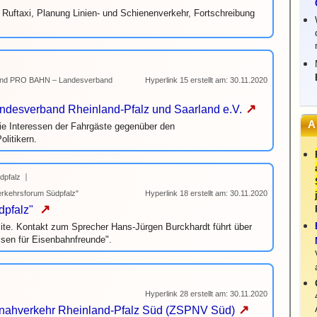
Ruftaxi, Planung Linien- und Schienenverkehr, Fortschreibung
rband PRO BAHN – Landesverband
Hyperlink 15 erstellt am: 30.11.2020
↗
desverband Rheinland-Pfalz und Saarland e.V.
A
ie Interessen der Fahrgäste gegenüber den
litikern.
dpfalz
Verkehrsforum Südpfalz"
Hyperlink 18 erstellt am: 30.11.2020
↗
üdpfalz"
te. Kontakt zum Sprecher Hans-Jürgen Burckhardt führt über
sen für Eisenbahnfreunde".
Hyperlink 28 erstellt am: 30.11.2020
↗
ahverkehr Rheinland-Pfalz Süd (ZSPNV Süd)