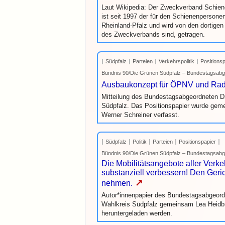
Laut Wikipedia: Der Zweckverband Schie
ist seit 1997 der für den Schienenperson
Rheinland-Pfalz und wird von den dortigen 
des Zweckverbands sind, getragen.
Südpfalz
Parteien
Verkehrspolitik
Positions
Bündnis 90/Die Grünen Südpfalz – Bundestagsabge
Ausbaukonzept für ÖPNV und Rad 
Mitteilung des Bundestagsabgeordneten Dr
Südpfalz. Das Positionspapier wurde geme
Werner Schreiner verfasst.
Südpfalz
Politik
Parteien
Positionspapier
Bündnis 90/Die Grünen Südpfalz – Bundestagsabge
Die Mobilitätsangebote aller Verk
substanziell verbessern! Den Geri
↗
nehmen.
Autor*innenpapier des Bundestagsabgeord
Wahlkreis Südpfalz gemeinsam Lea Heidbr
heruntergeladen werden.