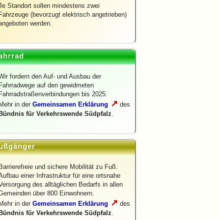
Je Standort sollen mindestens zwei
Fahrzeuge (bevorzugt elektrisch angetrieben)
angeboten werden.
ahrrad
Wir fordern den Auf- und Ausbau der
Fahrradwege auf den gewidmeten
Fahrradstraßenverbindungen bis 2025.
↗
Mehr in der
Gemeinsamen Erklärung
des
Bündnis für Verkehrswende Südpfalz
.
ußgänger
Barrierefreie und sichere Mobilität zu Fuß.
Aufbau einer Infrastruktur für eine ortsnahe
Versorgung des alltäglichen Bedarfs in allen
Gemeinden über 800 Einwohnern.
↗
Mehr in der
Gemeinsamen Erklärung
des
Bündnis für Verkehrswende Südpfalz
.