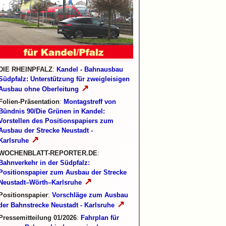
DIE RHEINPFALZ
:
Kandel - Bahnausbau
Südpfalz: Unterstützung für zweigleisigen
↗
Ausbau ohne Oberleitung
Folien-Präsentation
:
Montagstreff von
Bündnis 90/Die Grünen in Kandel:
Vorstellen des Positionspapiers zum
Ausbau der Strecke Neustadt -
↗
Karlsruhe
WOCHENBLATT-REPORTER.DE
:
Bahnverkehr in der Südpfalz:
Positionspapier zum Ausbau der Strecke
↗
Neustadt–Wörth–Karlsruhe
Positionspapier
:
Vorschläge zum Ausbau
↗
der Bahnstrecke Neustadt - Karlsruhe
Pressemitteilung 01/2026
:
Fahrplan für