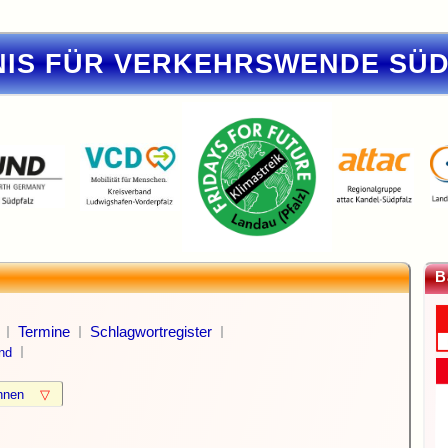
IS FÜR VERKEHRSWENDE SÜ
B
Termine
Schlagwortregister
nd
können
▽