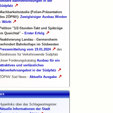
bessere Bahnverbindungen in der
↗
Südpfalz
Machbarkeitsstudie (Folien-Präsentation
des ZÖPNV):
Zweigleisiger Ausbau Winden
↗
– Wörth
Petition "1/2-Stunden-Takt und Spätzüge
↗
im Queichtal" –
Erster Erfolg
Reaktivierung Landau - Germersheim
verhindert Bahnkollaps im Südwesten
↗
Pressemitteilung vom 19.01.2024
des
Bündnisses für Verkehrswende Südpfalz
Unser Forderungskatalog
Ausbau für ein
attraktives und verlässliches
↗
Nahverkehrsangebot in der Südpfalz
↗
ZÖPNV Süd News -
Aktuelle Ausgabe
us
Hyperlinks über das Schlagwortregister:
Aktuelle Informationen der Stadt