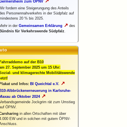
↗
Germersheim zum ÖPNV
Wir fordern eine Steigerungung des Anteils
des Personennahverkehrs in der Südpfalz auf
mindestens 20 % bis 2025.
↗
Mehr in der
Gemeinsamen Erklärung
des
Bündnis für Verkehrswende Südpfalz
.
uto
Fahrraddemo auf der B10
am 27. September 2025 um 15 Uhr:
Sozial- und klimagerechte Mobilitätswende
jetzt!
↗
Plakat und Infos:
BI Queichtal e.V.
B10-Albbrückenerneuerung in Karlsruhe-
↗
Maxau ab Oktober 2024
Verbandsgemeinde Jockgrim rät zum Umstieg
auf ÖPNV.
Carsharing
in allen Ortschaften mit über
4.000 EW und in solchen mit gutem ÖPNV-
Anschluss.