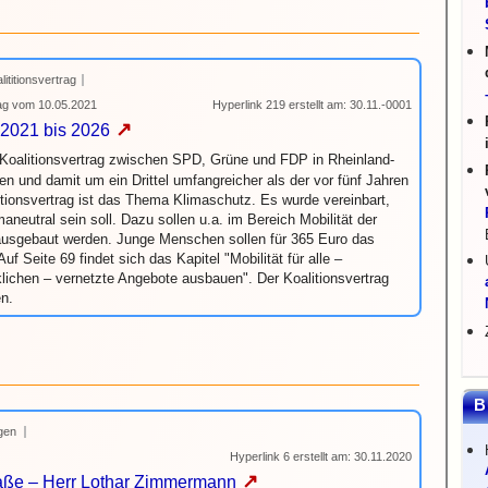
lititionsvertrag
rag vom 10.05.2021
Hyperlink 219 erstellt am: 30.11.-0001
↗
 2021 bis 2026
 Koalitionsvertrag zwischen SPD, Grüne und FDP in Rheinland-
en und damit um ein Drittel umfangreicher als der vor fünf Jahren
itionsvertrag ist das Thema Klimaschutz. Es wurde vereinbart,
neutral sein soll. Dazu sollen u.a. im Bereich Mobilität der
ausgebaut werden. Junge Menschen sollen für 365 Euro das
 Seite 69 findet sich das Kapitel "Mobilität für alle –
klichen – vernetzte Angebote ausbauen". Der Koalitionsvertrag
n.
B
gen
Hyperlink 6 erstellt am: 30.11.2020
↗
raße – Herr Lothar Zimmermann