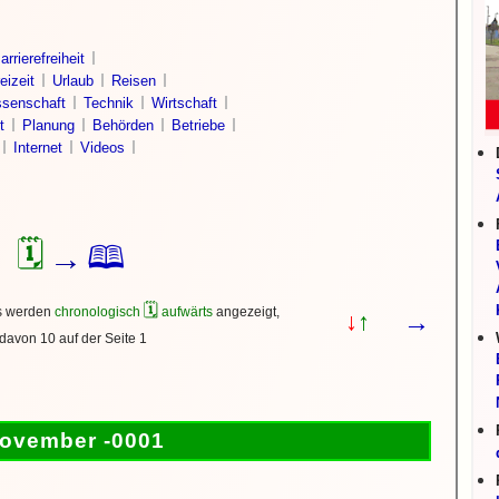
arrierefreiheit
eizeit
Urlaub
Reisen
senschaft
Technik
Wirtschaft
t
Planung
Behörden
Betriebe
Internet
Videos
🗓
🕮
→
🗓
ks werden
chronologisch
aufwärts
angezeigt,
→
↓
↑
davon 10 auf der Seite 1
ovember -0001