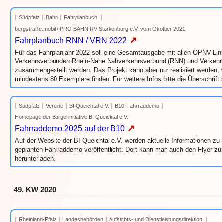
Südpfalz
Bahn
Fahrplanbuch
bergstraße.mobil / PRO BAHN RV Starkenburg e.V. vom Okotber 2021
↗
Fahrplanbuch RNN / VRN 2022
Für das Fahrplanjahr 2022 soll eine Gesamtausgabe mit allen ÖPNV-Lini
Verkehrsverbünden Rhein-Nahe Nahverkehrsverbund (RNN) und Verkehr
zusammengestellt werden. Das Projekt kann aber nur realisiert werden,
mindestens 80 Exemplare finden. Für weitere Infos bitte die Überschrift 
Südpfalz
Vereine
BI Queichtal e.V.
B10-Fahrraddemo
Homepage der Bürgerinitiative BI Queichtal e.V.
↗
Fahrraddemo 2025 auf der B10
Auf der Website der BI Queichtal e.V. werden aktuelle Informationen z
geplanten Fahrraddemo veröffentlicht. Dort kann man auch den Flyer z
herunterladen.
49. KW 2020
Rheinland-Pfalz
Landesbehörden
Aufsichts- und Dienstleistungsdirektion