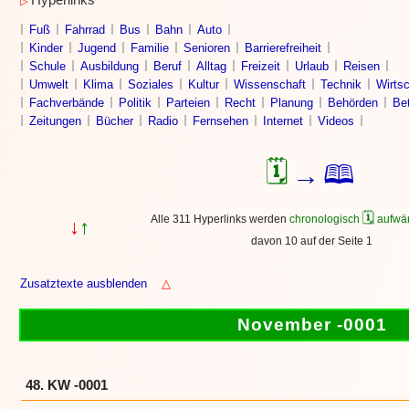
Hyperlinks
▷
Fuß
Fahrrad
Bus
Bahn
Auto
Kinder
Jugend
Familie
Senioren
Barrierefreiheit
Schule
Ausbildung
Beruf
Alltag
Freizeit
Urlaub
Reisen
Umwelt
Klima
Soziales
Kultur
Wissenschaft
Technik
Wirtsc
Fachverbände
Politik
Parteien
Recht
Planung
Behörden
Bet
Zeitungen
Bücher
Radio
Fernsehen
Internet
Videos
🗓
🕮
→
🗓
Alle 311 Hyperlinks werden
chronologisch
aufwär
↓
↑
davon 10 auf der Seite 1
Zusatztexte ausblenden
△
November -0001
48. KW -0001