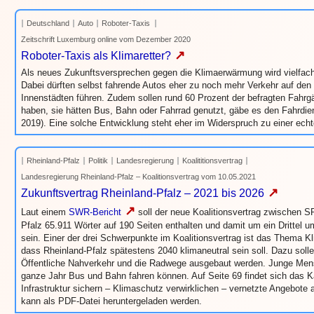
Deutschland
Auto
Roboter-Taxis
Zeitschrift Luxemburg online vom Dezember 2020
↗
Roboter-Taxis als Klimaretter?
Als neues Zukunftsversprechen gegen die Klimaerwärmung wird vielfac
Dabei dürften selbst fahrende Autos eher zu noch mehr Verkehr auf den 
Innenstädten führen. Zudem sollen rund 60 Prozent der befragten Fahrg
haben, sie hätten Bus, Bahn oder Fahrrad genutzt, gäbe es den Fahrdien
2019). Eine solche Entwicklung steht eher im Widerspruch zu einer ech
Rheinland-Pfalz
Politik
Landesregierung
Koalititionsvertrag
Landesregierung Rheinland-Pfalz – Koalitionsvertrag vom 10.05.2021
↗
Zukunftsvertrag Rheinland-Pfalz – 2021 bis 2026
↗
Laut einem
SWR-Bericht
soll der neue Koalitionsvertrag zwischen 
Pfalz 65.911 Wörter auf 190 Seiten enthalten und damit um ein Drittel um
sein. Einer der drei Schwerpunkte im Koalitionsvertrag ist das Thema K
dass Rheinland-Pfalz spätestens 2040 klimaneutral sein soll. Dazu sollen
Öffentliche Nahverkehr und die Radwege ausgebaut werden. Junge Mens
ganze Jahr Bus und Bahn fahren können. Auf Seite 69 findet sich das Kapi
Infrastruktur sichern – Klimaschutz verwirklichen – vernetzte Angebote 
kann als PDF-Datei heruntergeladen werden.