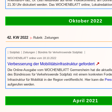
Rheinland-Pfalz, Dr. Lea Heidbreder auf einer Videokonferenz am Donne
21.30 Uhr diskutiert werden. Das WOCHENBLATT online, Lokalredaktion
Oktober 2022
42. KW 2022
Rubrik: Zeitungen
▷
Südpfalz
Zeitungen
Bündnis für Verkehrswende Südpfalz
WOCHENBLATT online vom 18.10.2022
↗
Verbesserung der Mobilitätsinfrastruktur gefordert
Die Online-Ausgabe vom WOCHENBLATT Germersheim hat die aktuelle 
des Bündnisses für Verkehrswende Südpfalz mit einem konkreten Forde
Infrastruktur für Mobilität in der Region veröffentlicht. Hier kann die
Pres
aufgerufen werden.
April 2021