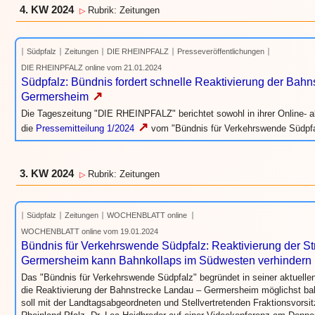
4. KW 2024
Rubrik: Zeitungen
▷
Südpfalz
Zeitungen
DIE RHEINPFALZ
Presseveröffentlichungen
DIE RHEINPFALZ online vom 21.01.2024
Südpfalz: Bündnis fordert schnelle Reaktivierung der Bah
↗
Germersheim
Die Tageszeitung "DIE RHEINPFALZ" berichtet sowohl in ihrer Online- a
↗
die
Pressemitteilung 1/2024
vom "Bündnis für Verkehrswende Südpfa
3. KW 2024
Rubrik: Zeitungen
▷
Südpfalz
Zeitungen
WOCHENBLATT online
WOCHENBLATT online vom 19.01.2024
Bündnis für Verkehrswende Südpfalz: Reaktivierung der S
Germersheim kann Bahnkollaps im Südwesten verhindern
Das "Bündnis für Verkehrswende Südpfalz" begründet in seiner aktuelle
die Reaktivierung der Bahnstrecke Landau – Germersheim möglichst bal
soll mit der Landtagsabgeordneten und Stellvertretenden Fraktionsv