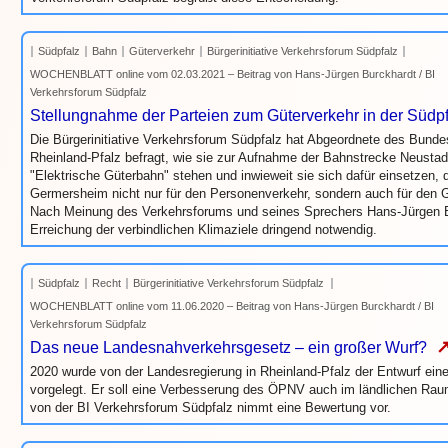
Südpfalz
Bahn
Güterverkehr
Bürgerinitiative Verkehrsforum Südpfalz
WOCHENBLATT online vom 02.03.2021 – Beitrag von Hans-Jürgen Burckhardt / BI
Verkehrsforum Südpfalz
Stellungnahme der Parteien zum Güterverkehr in der Südpf
Die Bürgerinitiative Verkehrsforum Südpfalz hat Abgeordnete des Bund
Rheinland-Pfalz befragt, wie sie zur Aufnahme der Bahnstrecke Neusta
"Elektrische Güterbahn" stehen und inwieweit sie sich dafür einsetzen, 
Germersheim nicht nur für den Personenverkehr, sondern auch für den G
Nach Meinung des Verkehrsforums und seines Sprechers Hans-Jürgen Bur
Erreichung der verbindlichen Klimaziele dringend notwendig.
Südpfalz
Recht
Bürgerinitiative Verkehrsforum Südpfalz
WOCHENBLATT online vom 11.06.2020 – Beitrag von Hans-Jürgen Burckhardt / BI
Verkehrsforum Südpfalz
Das neue Landesnahverkehrsgesetz – ein großer Wurf?
2020 wurde von der Landesregierung in Rheinland-Pfalz der Entwurf ei
vorgelegt. Er soll eine Verbesserung des ÖPNV auch im ländlichen Rau
von der BI Verkehrsforum Südpfalz nimmt eine Bewertung vor.