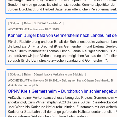
Sondernheim eingeladen. Es stellten sich sechs Kommunalpolitiker den
Jürgen Burckhardt und Herbert Jäger zum öffentlichen Personennahver
Südpfalz
Bahn
SÜDPFALZ mobil e.V.
WOCHENBLATT online vom 10.01.2019
Können Bürger bald von Germersheim nach Landau mit de
Für die Reaktivierung und den Erhalt der Schienenstrecke zwischen L
die Landräte Dr. Fritz Brechtel (Kreis Germersheim) und Dietmar Seefel
sowie Oberbürgermeister Thomas Hirsch (Landau) ausgesprochen: "Grun
unterstützen wir jede Verbesserung und möglichen Ausbau des öffentli
so auch für die Bahnstrecke zwischen Landau und Germersheim".
Südpfalz
Bahn
Bürgerinitiative Verkehrsforum Südpfalz
WOCHENBLATT online vom 30.10.2021 – Beitrag von Hans-Jürgen Burckhardt / BI
Verkehrsforum Südpfalz
ÖPNV Kreis Germersheim – Durchbruch im schienengebu
Anlässlich einer Verkehrsausschusssitzung des Kreises Germersheim
angekündigt, zum Winterfahrplan 2023 die Linie S3 der Rhein-Neckar-S
über Wörth bis Karlsruhe Hbf durchzubinden. Zusammen mit der weiterh
Karlsruher Stadtbahn soll der lange geforderte Halbstundentakt endlich R
Verkehrsforum Südpfalz begrüßt diese Entscheidung.