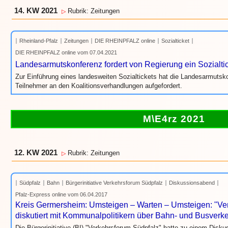
14. KW 2021
Rubrik: Zeitungen
▷
Rheinland-Pfalz
Zeitungen
DIE RHEINPFALZ online
Sozialticket
DIE RHEINPFALZ online vom 07.04.2021
Landesarmutskonferenz fordert von Regierung ein Sozialti
Zur Einführung eines landesweiten Sozialtickets hat die Landesarmutsk
Teilnehmer an den Koalitionsverhandlungen aufgefordert.
M\E4rz 2021
12. KW 2021
Rubrik: Zeitungen
▷
Südpfalz
Bahn
Bürgerinitiative Verkehrsforum Südpfalz
Diskussionsabend
Pfalz-Express online vom 06.04.2017
Kreis Germersheim: Umsteigen – Warten – Umsteigen: "Ve
diskutiert mit Kommunalpolitikern über Bahn- und Busverk
Die Bürgerinitiative (BI) "Verkehrsforum Südpfalz" hatte zu einem Dis