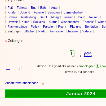
Hyperlinks
▷
Fuß
Fahrrad
Bus
Bahn
Auto
Kinder
Jugend
Familie
Senioren
Barrierefreiheit
Schule
Ausbildung
Beruf
Alltag
Freizeit
Urlaub
Reisen
Umwelt
Klima
Soziales
Kultur
Wissenschaft
Technik
Wirtsc
Fachverbände
Politik
Parteien
Recht
Planung
Behörden
Bet
Zeitungen
Bücher
Radio
Fernsehen
Internet
Videos
Zeitungen
▷
🗓
🕮
→
🗓
42 von 311 Hyperlinks werden
chronologisch
abwä
←
↓
↑
davon 10 auf der Seite 3
Zusatztexte ausblenden
△
Januar 2024