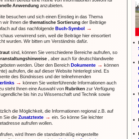
 Ihnen bereits eine Reihe von Informationen sowohl für
ionelle Anwendung
anzubieten.
te besuchen und sich einen Einstieg in das Thema
 wir Ihnen die
thematische Sortierung
der Beiträge
→
infach auf das nachfolgende
Buch-Symbol
haus verwirrend sein, weil die Beiträge hier einsortiert
icht wurden. Wir bitten um Verständnis dafür.
traut
sind, können Sie verschiedene Bereiche aufrufen, so
ranstaltungshinweise
, aber auch für deutschlandweite
→
angeboten werden.
Über den Bereich
Dokumente
können
) aufrufen, die auf dieser Website hinterlegt sind. Es
mente des Bündnisses und der teilnehmenden
→
erlinks
können Sie weiterführende Informationen auch
zu steht Ihnen eine Auswahl von
Rubriken
zur Verfügung
ugendliche bis hin zu Wissenschaft und Technik sowie
zlich die Möglichkeit, die Informationen regional z.B. auf
→
n Sie die
Zusatztexte
ein. So könne Sie leichter
netadresse aufrufen wollen.
frufen, wird Ihnen
die standardmäßig eingestellte