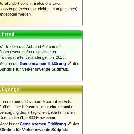
Je Standort sollen mindestens zwei
Fahrzeuge (bevorzugt elektrisch angetrieben)
angeboten werden.
ahrrad
Wir fordern den Auf- und Ausbau der
Fahrradwege auf den gewidmeten
Fahrradstraßenverbindungen bis 2025.
↗
Mehr in der
Gemeinsamen Erklärung
des
Bündnis für Verkehrswende Südpfalz
.
ußgänger
Barrierefreie und sichere Mobilität zu Fuß.
Aufbau einer Infrastruktur für eine ortsnahe
Versorgung des alltäglichen Bedarfs in allen
Gemeinden über 800 Einwohnern.
↗
Mehr in der
Gemeinsamen Erklärung
des
Bündnis für Verkehrswende Südpfalz
.