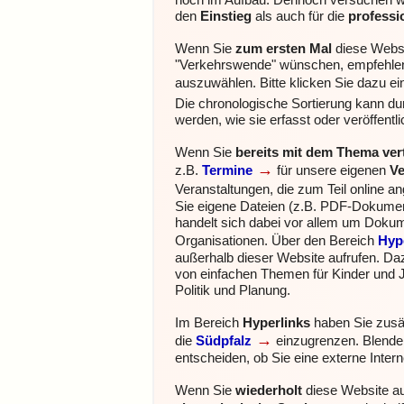
noch im Aufbau. Dennoch versuchen wir
den
Einstieg
als auch für die
profess
Wenn Sie
zum ersten Mal
diese Websi
"Verkehrswende" wünschen, empfehlen
auszuwählen. Bitte klicken Sie dazu e
Die chronologische Sortierung kann durc
werden, wie sie erfasst oder veröffentl
Wenn Sie
bereits mit dem Thema ver
→
z.B.
Termine
für unsere eigenen
Ve
Veranstaltungen, die zum Teil online 
Sie eigene Dateien (z.B. PDF-Dokumente
handelt sich dabei vor allem um Doku
Organisationen.
Über den Bereich
Hyp
außerhalb dieser Website aufrufen. Da
von einfachen Themen für Kinder und J
Politik und Planung.
Im Bereich
Hyperlinks
haben Sie zusät
→
die
Südpfalz
einzugrenzen.
Blende
entscheiden, ob Sie eine externe Inter
Wenn Sie
wiederholt
diese Website au