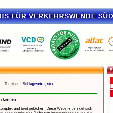
IS FÜR VERKEHRSWENDE SÜ
B
Termine
Schlagwortregister
en können
mplex und breit gefächert. Diese Website befindet sich