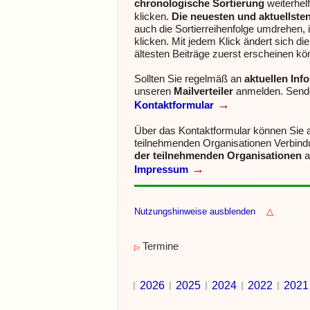
chronologische Sortierung
weiterhel
klicken.
Die neuesten und aktuellste
auch die Sortierreihenfolge umdrehen, 
klicken.
Mit jedem Klick ändert sich di
ältesten Beiträge zuerst erscheinen kö
Sollten Sie regelmäß an
aktuellen In
unseren
Mailverteiler
anmelden.
Sende
→
Kontaktformular
Über das Kontaktformular können Sie
teilnehmenden Organisationen Verbin
der teilnehmenden Organisationen
a
→
Impressum
Nutzungshinweise ausblenden
△
Termine
▷
2026
2025
2024
2022
2021