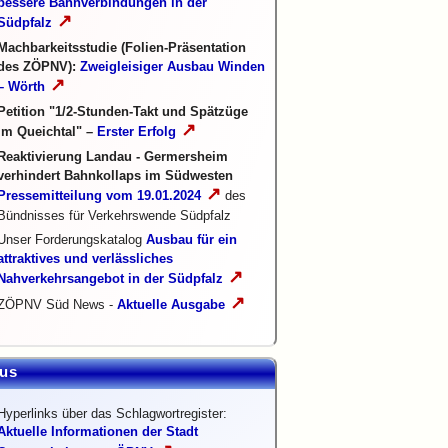
bessere Bahnverbindungen in der
↗
Südpfalz
Machbarkeitsstudie (Folien-Präsentation
des ZÖPNV):
Zweigleisiger Ausbau Winden
↗
– Wörth
Petition "1/2-Stunden-Takt und Spätzüge
↗
im Queichtal" –
Erster Erfolg
Reaktivierung Landau - Germersheim
verhindert Bahnkollaps im Südwesten
↗
Pressemitteilung vom 19.01.2024
des
Bündnisses für Verkehrswende Südpfalz
Unser Forderungskatalog
Ausbau für ein
attraktives und verlässliches
↗
Nahverkehrsangebot in der Südpfalz
↗
ZÖPNV Süd News -
Aktuelle Ausgabe
us
Hyperlinks über das Schlagwortregister:
Aktuelle Informationen der Stadt