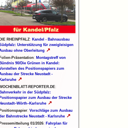
DIE RHEINPFALZ
:
Kandel - Bahnausbau
Südpfalz: Unterstützung für zweigleisigen
↗
Ausbau ohne Oberleitung
Folien-Präsentation
:
Montagstreff von
Bündnis 90/Die Grünen in Kandel:
Vorstellen des Positionspapiers zum
Ausbau der Strecke Neustadt -
↗
Karlsruhe
WOCHENBLATT-REPORTER.DE
:
Bahnverkehr in der Südpfalz:
Positionspapier zum Ausbau der Strecke
↗
Neustadt–Wörth–Karlsruhe
Positionspapier
:
Vorschläge zum Ausbau
↗
der Bahnstrecke Neustadt - Karlsruhe
Pressemitteilung 01/2026
:
Fahrplan für