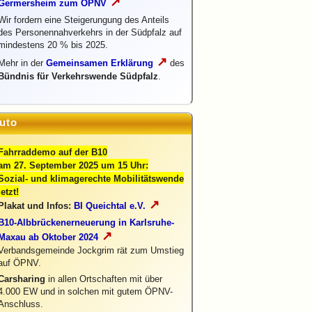
↗
Germersheim zum ÖPNV
Wir fordern eine Steigerungung des Anteils
des Personennahverkehrs in der Südpfalz auf
mindestens 20 % bis 2025.
↗
Mehr in der
Gemeinsamen Erklärung
des
Bündnis für Verkehrswende Südpfalz
.
uto
Fahrraddemo auf der B10
am 27. September 2025 um 15 Uhr:
Sozial- und klimagerechte Mobilitätswende
jetzt!
↗
Plakat und Infos:
BI Queichtal e.V.
B10-Albbrückenerneuerung in Karlsruhe-
↗
Maxau ab Oktober 2024
Verbandsgemeinde Jockgrim rät zum Umstieg
auf ÖPNV.
Carsharing
in allen Ortschaften mit über
4.000 EW und in solchen mit gutem ÖPNV-
Anschluss.