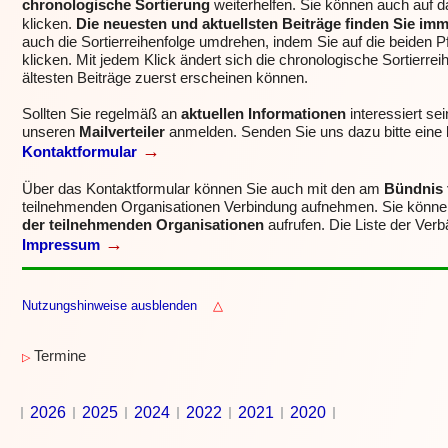
chronologische Sortierung
weiterhelfen. Sie können auch auf 
klicken.
Die neuesten und aktuellsten Beiträge finden Sie im
auch die Sortierreihenfolge umdrehen, indem Sie auf die beiden P
klicken.
Mit jedem Klick ändert sich die chronologische Sortierrei
ältesten Beiträge zuerst erscheinen können.
Sollten Sie regelmäß an
aktuellen Informationen
interessiert se
unseren
Mailverteiler
anmelden.
Senden Sie uns dazu bitte eine
→
Kontaktformular
Über das Kontaktformular können Sie auch mit den am
Bündnis 
teilnehmenden Organisationen Verbindung aufnehmen.
Sie könne
der teilnehmenden Organisationen
aufrufen. Die Liste der Ver
→
Impressum
Nutzungshinweise ausblenden
△
Termine
▷
2026
2025
2024
2022
2021
2020