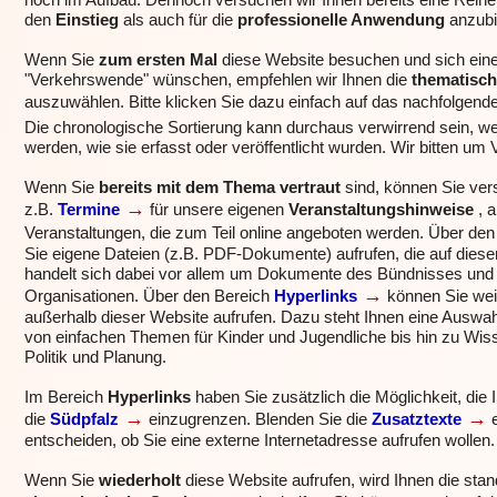
noch im Aufbau. Dennoch versuchen wir Ihnen bereits eine Reihe
den
Einstieg
als auch für die
professionelle Anwendung
anzubi
Wenn Sie
zum ersten Mal
diese Website besuchen und sich ein
"Verkehrswende" wünschen, empfehlen wir Ihnen die
thematisch
auszuwählen. Bitte klicken Sie dazu einfach auf das nachfolgend
Die chronologische Sortierung kann durchaus verwirrend sein, weil 
werden, wie sie erfasst oder veröffentlicht wurden. Wir bitten um 
Wenn Sie
bereits mit dem Thema vertraut
sind, können Sie ver
→
z.B.
Termine
für unsere eigenen
Veranstaltungshinweise
, 
Veranstaltungen, die zum Teil online angeboten werden.
Über den
Sie eigene Dateien (z.B. PDF-Dokumente) aufrufen, die auf dieser
handelt sich dabei vor allem um Dokumente des Bündnisses und
→
Organisationen.
Über den Bereich
Hyperlinks
können Sie wei
außerhalb dieser Website aufrufen. Dazu steht Ihnen eine Auswa
von einfachen Themen für Kinder und Jugendliche bis hin zu Wis
Politik und Planung.
Im Bereich
Hyperlinks
haben Sie zusätzlich die Möglichkeit, die 
→
→
die
Südpfalz
einzugrenzen.
Blenden Sie die
Zusatztexte
entscheiden, ob Sie eine externe Internetadresse aufrufen wollen.
Wenn Sie
wiederholt
diese Website aufrufen, wird Ihnen
die stan