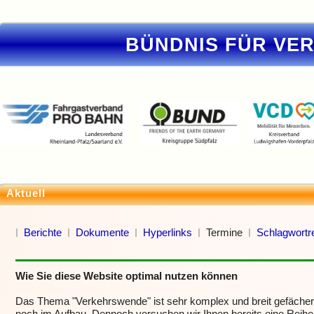
BÜNDNIS FÜR VE
Aktuell
Berichte
Dokumente
Hyperlinks
Termine
Schlagwortre
Wie Sie diese Website optimal nutzen können
Das Thema "Verkehrswende" ist sehr komplex und breit gefächert