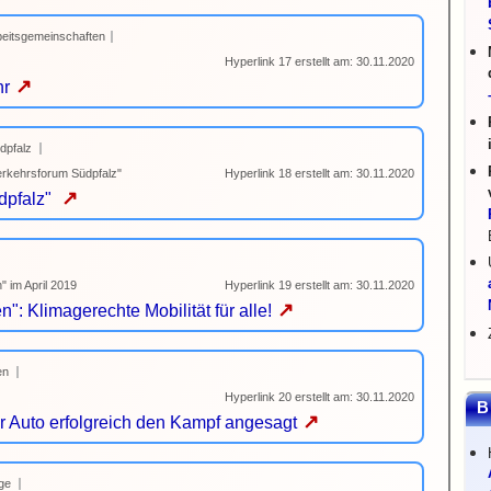
beitsgemeinschaften
Hyperlink 17 erstellt am: 30.11.2020
↗
hr
dpfalz
Verkehrsforum Südpfalz"
Hyperlink 18 erstellt am: 30.11.2020
↗
üdpfalz"
 im April 2019
Hyperlink 19 erstellt am: 30.11.2020
↗
: Klimagerechte Mobilität für alle!
en
Hyperlink 20 erstellt am: 30.11.2020
B
↗
r Auto erfolgreich den Kampf angesagt
ge