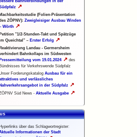
bessere Bahnverbindungen in der
↗
Südpfalz
Machbarkeitsstudie (Folien-Präsentation
des ZÖPNV):
Zweigleisiger Ausbau Winden
↗
– Wörth
Petition "1/2-Stunden-Takt und Spätzüge
↗
im Queichtal" –
Erster Erfolg
Reaktivierung Landau - Germersheim
verhindert Bahnkollaps im Südwesten
↗
Pressemitteilung vom 19.01.2024
des
Bündnisses für Verkehrswende Südpfalz
Unser Forderungskatalog
Ausbau für ein
attraktives und verlässliches
↗
Nahverkehrsangebot in der Südpfalz
↗
ZÖPNV Süd News -
Aktuelle Ausgabe
us
Hyperlinks über das Schlagwortregister:
Aktuelle Informationen der Stadt