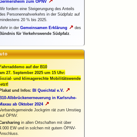
↗
Germersheim zum ÖPNV
Wir fordern eine Steigerungung des Anteils
des Personennahverkehrs in der Südpfalz auf
mindestens 20 % bis 2025.
↗
Mehr in der
Gemeinsamen Erklärung
des
Bündnis für Verkehrswende Südpfalz
.
uto
Fahrraddemo auf der B10
am 27. September 2025 um 15 Uhr:
Sozial- und klimagerechte Mobilitätswende
jetzt!
↗
Plakat und Infos:
BI Queichtal e.V.
B10-Albbrückenerneuerung in Karlsruhe-
↗
Maxau ab Oktober 2024
Verbandsgemeinde Jockgrim rät zum Umstieg
auf ÖPNV.
Carsharing
in allen Ortschaften mit über
4.000 EW und in solchen mit gutem ÖPNV-
Anschluss.