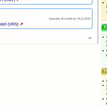
Hyperlink 26 erstellt am: 30.11.2020
↗
GmbH (VRN)
F
→
F