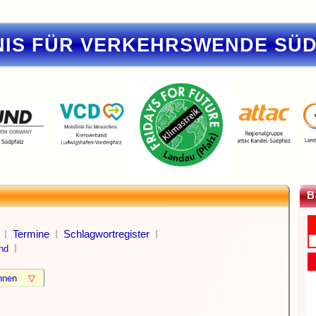
IS FÜR VERKEHRSWENDE SÜ
B
Termine
Schlagwortregister
nd
können
▽