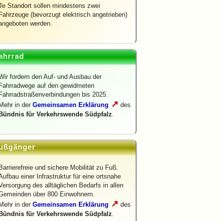
Je Standort sollen mindestens zwei
Fahrzeuge (bevorzugt elektrisch angetrieben)
angeboten werden.
ahrrad
Wir fordern den Auf- und Ausbau der
Fahrradwege auf den gewidmeten
Fahrradstraßenverbindungen bis 2025.
↗
Mehr in der
Gemeinsamen Erklärung
des
Bündnis für Verkehrswende Südpfalz
.
ußgänger
Barrierefreie und sichere Mobilität zu Fuß.
Aufbau einer Infrastruktur für eine ortsnahe
Versorgung des alltäglichen Bedarfs in allen
Gemeinden über 800 Einwohnern.
↗
Mehr in der
Gemeinsamen Erklärung
des
Bündnis für Verkehrswende Südpfalz
.