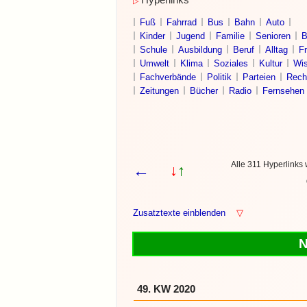
Hyperlinks
▷
Fuß
Fahrrad
Bus
Bahn
Auto
Kinder
Jugend
Familie
Senioren
B
Schule
Ausbildung
Beruf
Alltag
Fr
Umwelt
Klima
Soziales
Kultur
Wis
Fachverbände
Politik
Parteien
Rech
Zeitungen
Bücher
Radio
Fernsehen
Alle 311 Hyperlinks
←
↓
↑
Zusatztexte einblenden
▽
N
49. KW 2020