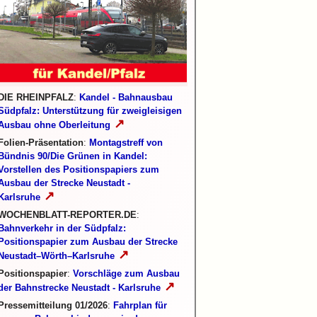
DIE RHEINPFALZ
:
Kandel - Bahnausbau
Südpfalz: Unterstützung für zweigleisigen
↗
Ausbau ohne Oberleitung
Folien-Präsentation
:
Montagstreff von
Bündnis 90/Die Grünen in Kandel:
Vorstellen des Positionspapiers zum
Ausbau der Strecke Neustadt -
↗
Karlsruhe
WOCHENBLATT-REPORTER.DE
:
Bahnverkehr in der Südpfalz:
Positionspapier zum Ausbau der Strecke
↗
Neustadt–Wörth–Karlsruhe
Positionspapier
:
Vorschläge zum Ausbau
↗
der Bahnstrecke Neustadt - Karlsruhe
Pressemitteilung 01/2026
:
Fahrplan für