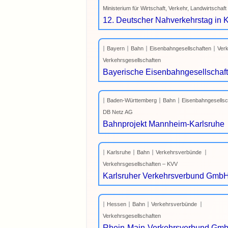
Ministerium für Wirtschaft, Verkehr, Landwirtschaf
12. Deutscher Nahverkehrstag in 
Bayern
Bahn
Eisenbahngesellschaften
Verk
Verkehrsgesellschaften
Bayerische Eisenbahngesellschaf
Baden-Württemberg
Bahn
Eisenbahngesellsc
DB Netz AG
Bahnprojekt Mannheim-Karlsruhe
Karlsruhe
Bahn
Verkehrsverbünde
Verkehrsgesellschaften – KVV
Karlsruher Verkehrsverbund Gmb
Hessen
Bahn
Verkehrsverbünde
Verkehrsgesellschaften
Rhein-Main-Verkehrsverbund Gm