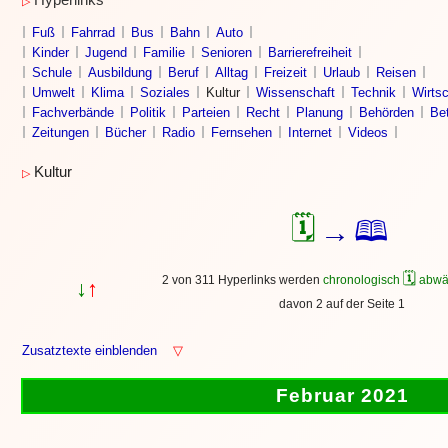
Hyperlinks
▷
Fuß
Fahrrad
Bus
Bahn
Auto
Kinder
Jugend
Familie
Senioren
Barrierefreiheit
Schule
Ausbildung
Beruf
Alltag
Freizeit
Urlaub
Reisen
Umwelt
Klima
Soziales
Kultur
Wissenschaft
Technik
Wirtsc
Fachverbände
Politik
Parteien
Recht
Planung
Behörden
Bet
Zeitungen
Bücher
Radio
Fernsehen
Internet
Videos
Kultur
▷
🗓
🕮
→
🗓
2 von 311 Hyperlinks werden
chronologisch
abwä
↓
↑
davon 2 auf der Seite 1
Zusatztexte einblenden
▽
Februar 2021