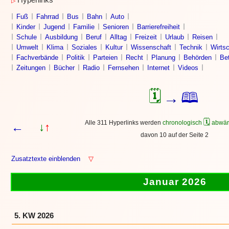
Hyperlinks
▷
Fuß
Fahrrad
Bus
Bahn
Auto
Kinder
Jugend
Familie
Senioren
Barrierefreiheit
Schule
Ausbildung
Beruf
Alltag
Freizeit
Urlaub
Reisen
Umwelt
Klima
Soziales
Kultur
Wissenschaft
Technik
Wirtsc
Fachverbände
Politik
Parteien
Recht
Planung
Behörden
Bet
Zeitungen
Bücher
Radio
Fernsehen
Internet
Videos
🗓
🕮
→
🗓
Alle 311 Hyperlinks werden
chronologisch
abwär
←
↓
↑
davon 10 auf der Seite 2
Zusatztexte einblenden
▽
Januar 2026
5. KW 2026