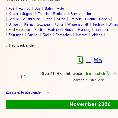
Hyperlinks
Rheinland-Pfalz
▷
▷
Fuß
Fahrrad
Bus
Bahn
Auto
Kinder
Jugend
Familie
Senioren
Barrierefreiheit
Schule
Ausbildung
Beruf
Alltag
Freizeit
Urlaub
Reisen
Umwelt
Klima
Soziales
Kultur
Wissenschaft
Technik
Wirtsc
Fachverbände
Politik
Parteien
Recht
Planung
Behörden
Bet
Zeitungen
Bücher
Radio
Fernsehen
Internet
Videos
Fachverbände
▷
🗓
🕮
→
🗓
5 von 311 Hyperlinks werden
chronologisch
aufwä
↓
↑
davon 5 auf der Seite 1
Zusatztexte ausblenden
△
November 2020