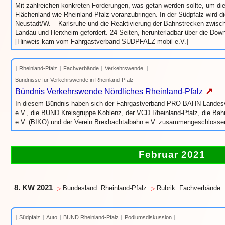
Mit zahlreichen konkreten Forderungen, was getan werden sollte, um d
Flächenland wie Rheinland-Pfalz voranzubringen. In der Südpfalz wird di
Neustadt/W. – Karlsruhe und die Reaktivierung der Bahnstrecken zwi
Landau und Herxheim gefordert. 24 Seiten, herunterladbar über die Down
[Hinweis kam vom Fahrgastverband SÜDPFALZ mobil e.V.]
Rheinland-Pfalz
Fachverbände
Verkehrswende
Bündnisse für Verkehrswende in Rheinland-Pfalz
↗
Bündnis Verkehrswende Nördliches Rheinland-Pfalz
In diesem Bündnis haben sich der Fahrgastverband PRO BAHN Landesve
e.V., die BUND Kreisgruppe Koblenz, der VCD Rheinland-Pfalz, die Bah
e.V. (BIKO) und der Verein Brexbachtalbahn e.V. zusammengeschlosse
Februar 2021
8. KW 2021
Bundesland: Rheinland-Pfalz
Rubrik: Fachverbände
▷
▷
Südpfalz
Auto
BUND Rheinland-Pfalz
Podiumsdiskussion