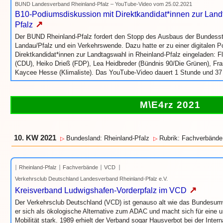
BUND Landesverband Rheinland-Pfalz – YouTube-Video vom 25.02.2021
B10-Podiumsdiskussion mit Direktkandidat*innen zur Land
↗
Pfalz
Der BUND Rheinland-Pfalz fordert den Stopp des Ausbaus der Bundes
Landau/Pfalz und ein Verkehrswende. Dazu hatte er zu einer digitalen 
Direktkandidat*innen zur Landtagswahl in Rheinland-Pfalz eingeladen: F
(CDU), Heiko Drieß (FDP), Lea Heidbreder (Bündnis 90/Die Grünen), Fra
Kaycee Hesse (Klimaliste). Das YouTube-Video dauert 1 Stunde und 37
M\E4rz 2021
10. KW 2021
Bundesland: Rheinland-Pfalz
Rubrik: Fachverbände
▷
▷
Rheinland-Pfalz
Fachverbände
VCD
Verkehrsclub Deutschland Landesverband Rheinland-Pfalz e.V.
↗
Kreisverband Ludwigshafen-Vorderpfalz im VCD
Der Verkehrsclub Deutschland (VCD) ist genauso alt wie das Bundesumw
er sich als ökologische Alternative zum ADAC und macht sich für eine u
Mobilität stark. 1989 erhielt der Verband sogar Hausverbot bei der Inter