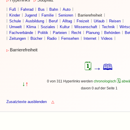
Hyperlinks
Südpfalz
▷
▷
Fuß
Fahrrad
Bus
Bahn
Auto
Kinder
Jugend
Familie
Senioren
Barrierefreiheit
Schule
Ausbildung
Beruf
Alltag
Freizeit
Urlaub
Reisen
Umwelt
Klima
Soziales
Kultur
Wissenschaft
Technik
Wirtsc
Fachverbände
Politik
Parteien
Recht
Planung
Behörden
Bet
Zeitungen
Bücher
Radio
Fernsehen
Internet
Videos
Barrierefreiheit
▷
🗓
🕮
→
🗓
0 von 311 Hyperlinks werden
chronologisch
abwä
↓
↑
davon 0 auf der Seite 1
Zusatztexte ausblenden
△