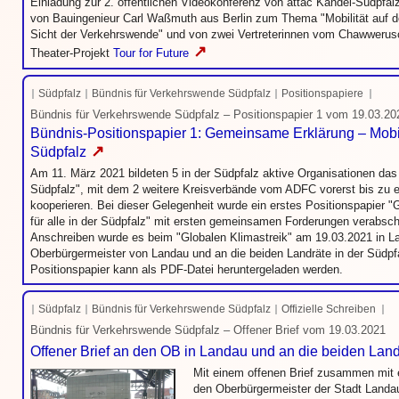
Einladung zur 2. öffentlichen Videokonferenz von attac Kandel-Südpfal
von Bauingenieur Carl Waßmuth aus Berlin zum Thema "Mobilität auf 
Sicht der Verkehrswende" und von zwei Vertreterinnen vom Chawwerusc
↗
Theater-Projekt
Tour for Future
Südpfalz
Bündnis für Verkehrswende Südpfalz
Positionspapiere
Bündnis für Verkehrswende Südpfalz – Positionspapier 1 vom 19.03.20
Bündnis-Positionspapier 1: Gemeinsame Erklärung – Mobilit
↗
Südpfalz
Am 11. März 2021 bildeten 5 in der Südpfalz aktive Organisationen da
Südpfalz", mit dem 2 weitere Kreisverbände vom ADFC vorerst bis zu e
kooperieren. Bei dieser Gelegenheit wurde ein erstes Positionspapier 
für alle in der Südpfalz" mit ersten gemeinsamen Forderungen verabs
Anschreiben wurde es beim "Globalen Klimastreik" am 19.03.2021 in L
Oberbürgermeister von Landau und an die beiden Landräte in der Südpfa
Positionspapier kann als PDF-Datei heruntergeladen werden.
Südpfalz
Bündnis für Verkehrswende Südpfalz
Offizielle Schreiben
Bündnis für Verkehrswende Südpfalz – Offener Brief vom 19.03.2021
Offener Brief an den OB in Landau und an die beiden Land
Mit einem offenen Brief zusammen mit
den Oberbürgermeister der Stadt Landau