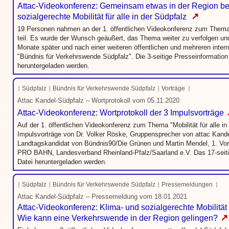
Attac-Videokonferenz: Gemeinsam etwas in der Region b
↗
sozialgerechte Mobilität für alle in der Südpfalz
19 Personen nahmen an der 1. öffentlichen Videokonferenz zum Thema "M
teil. Es wurde der Wunsch geäußert, das Thema weiter zu verfolgen un
Monate später und nach einer weiteren öffentlichen und mehreren inte
"Bündnis für Verkehrswende Südpfalz". Die 3-seitige Presseinformatio
heruntergeladen werden.
Südpfalz
Bündnis für Verkehrswende Südpfalz
Vorträge
Attac Kandel-Südpfalz – Wortprotokoll vom 05.11.2020
Attac-Videokonferenz: Wortprotokoll der 3 Impulsvorträge
Auf der 1. öffentlichen Videokonferenz zum Thema "Mobilität für alle in
Impulsvorträge von Dr. Volker Röske, Gruppensprecher von attac Kand
Landtagskandidat von Bündnis90/Die Grünen und Martin Mendel, 1. Vo
PRO BAHN, Landesverband Rheinland-Pfalz/Saarland e.V. Das 17-seiti
Datei heruntergeladen werden.
Südpfalz
Bündnis für Verkehrswende Südpfalz
Pressemeldungen
Attac Kandel-Südpfalz – Pressemeldung vom 18.01.2021
Attac-Videokonferenz: Klima- und sozialgerechte Mobilität f
↗
Wie kann eine Verkehrswende in der Region gelingen?