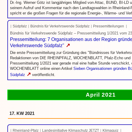
Dr.-Ing. Werner Götz ist langjähriges Mitglied von Attac, BUND, BI-LD
seinem Aufruf und Kommentar nach den Landtagswahlen in Rheinland-
spricht er die großen Fragen für die regionale Energie-, Wärme- und V
Südpfalz
Bündnis für Verkehrswende Südpfalz
Pressemitteilungen
Bündnis für Verkehrswende Südpfalz – Pressemitteilung 1/2021 vom 2
Pressemitteilung: 7 Organisationen aus der Region gründe
↗
Verkehrswende Südpfalz"
Die erste Pressemitteilung zur Gründung des "Bündnisses für Verkehr
Redaktionen von DIE RHEINPFALZ, WOCHENBLATT, Pfalz-Echo und Pf
Pressemitteilung 1/2021 war gerade mal eine halbe Stunde verschickt, 
WOCHENBLATT online einen Artikel
Sieben Organisationen gründen B
↗
Südpfalz
veröffentlicht.
April 2021
17. KW 2021
Rheinland-Pfalz
Landesinitiative Klimaschutz JETZT
Klimaquiz