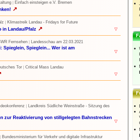
taltung
Einfach einsteigen e.V. Bremen
|
↗
nken!
lz
Klimastreik Landau - Fridays for Future
|
↗
 in Landau/Pfalz
▽
F
SWR Fernsehen
Landesschau am 22.03.2021
|
Spieglein, Spieglein... Wer ist am
▽
eutsches Tor
Critical Mass Landau
|
↗
▽
F
ideokonferenz
Landkreis Südliche Weinstraße - Sitzung des
|
 zur Reaktivierung von stillgelegten Bahnstrecken
▽
Bundesministerium für Verkehr und digitale Infrastruktur
|