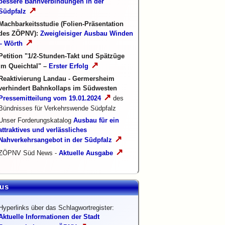
bessere Bahnverbindungen in der
↗
Südpfalz
Machbarkeitsstudie (Folien-Präsentation
des ZÖPNV):
Zweigleisiger Ausbau Winden
↗
– Wörth
Petition "1/2-Stunden-Takt und Spätzüge
↗
im Queichtal" –
Erster Erfolg
Reaktivierung Landau - Germersheim
verhindert Bahnkollaps im Südwesten
↗
Pressemitteilung vom 19.01.2024
des
Bündnisses für Verkehrswende Südpfalz
Unser Forderungskatalog
Ausbau für ein
attraktives und verlässliches
↗
Nahverkehrsangebot in der Südpfalz
↗
ZÖPNV Süd News -
Aktuelle Ausgabe
us
Hyperlinks über das Schlagwortregister:
Aktuelle Informationen der Stadt