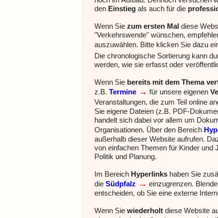
noch im Aufbau. Dennoch versuchen wir
den
Einstieg
als auch für die
profess
Wenn Sie
zum ersten Mal
diese Websi
"Verkehrswende" wünschen, empfehlen
auszuwählen. Bitte klicken Sie dazu e
Die chronologische Sortierung kann durc
werden, wie sie erfasst oder veröffentl
Wenn Sie
bereits mit dem Thema ver
→
z.B.
Termine
für unsere eigenen
Ve
Veranstaltungen, die zum Teil online 
Sie eigene Dateien (z.B. PDF-Dokumente
handelt sich dabei vor allem um Doku
Organisationen.
Über den Bereich
Hyp
außerhalb dieser Website aufrufen. Da
von einfachen Themen für Kinder und J
Politik und Planung.
Im Bereich
Hyperlinks
haben Sie zusät
→
die
Südpfalz
einzugrenzen.
Blende
entscheiden, ob Sie eine externe Inter
Wenn Sie
wiederholt
diese Website au