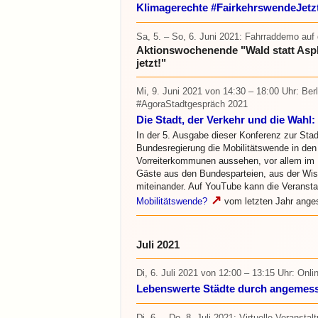
Klimagerechte #FairkehrswendeJetz
Sa, 5. – So, 6. Juni 2021
: Fahrraddemo auf
Aktionswochenende "Wald statt Asph
jetzt!"
Mi, 9. Juni 2021
von 14:30 – 18:00 Uhr
: Ber
#AgoraStadtgespräch 2021
Die Stadt, der Verkehr und die Wahl:
In der 5. Ausgabe dieser Konferenz zur Sta
Bundesregierung die Mobilitätswende in den
Vorreiterkommunen aussehen, vor allem im 
Gäste aus den Bundesparteien, aus der Wis
miteinander. Auf YouTube kann die Veranst
↗
Mobilitätswende?
vom letzten Jahr ange
Juli 2021
Di, 6. Juli 2021
von 12:00 – 13:15 Uhr
: Onl
Lebenswerte Städte durch angemes
Di, 6. – Do, 8. Juli 2021
: Virtuelle Veranstal