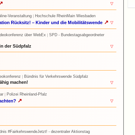
↗
▽
nline-Veranstaltung
Hochschule RheinMain Wiesbaden
|
↗
ation Rücksitz! – Kinder und die Mobilitätswende
▽
ideokonferenz über WebEx
SPD - Bundestagsabgeordneter
|
n der Südpfalz
▽
deokonferenz
Bündnis für Verkehrswende Südpfalz
|
fähig machen!
▽
ar
Polizei Rheinland-Pfalz
|
↗
eachten?
▽
nis #FairkehrswendeJetzt! - dezentraler Aktionstag