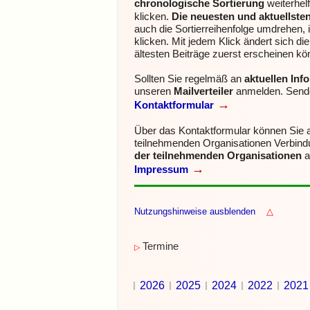
chronologische Sortierung
weiterhel
klicken.
Die neuesten und aktuellste
auch die Sortierreihenfolge umdrehen, 
klicken.
Mit jedem Klick ändert sich di
ältesten Beiträge zuerst erscheinen kö
Sollten Sie regelmäß an
aktuellen In
unseren
Mailverteiler
anmelden.
Sende
→
Kontaktformular
Über das Kontaktformular können Sie
teilnehmenden Organisationen Verbin
der teilnehmenden Organisationen
a
→
Impressum
Nutzungshinweise ausblenden
△
Termine
▷
2026
2025
2024
2022
2021