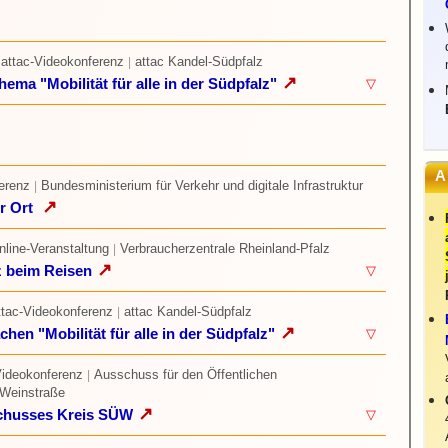
 attac-Videokonferenz
attac Kandel-Südpfalz
|
↗
ema "Mobilität für alle in der Südpfalz"
▽
A
erenz
Bundesministerium für Verkehr und digitale Infrastruktur
|
↗
or Ort
nline-Veranstaltung
Verbraucherzentrale Rheinland-Pfalz
|
↗
z beim Reisen
▽
ttac-Videokonferenz
attac Kandel-Südpfalz
|
↗
chen "Mobilität für alle in der Südpfalz"
▽
Videokonferenz
Ausschuss für den Öffentlichen
|
 Weinstraße
↗
schusses Kreis SÜW
▽