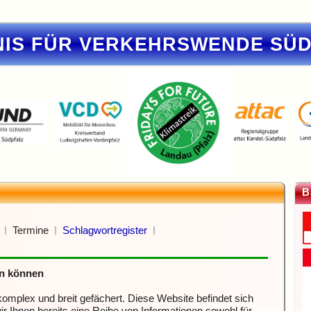
IS FÜR VERKEHRSWENDE SÜ
B
Termine
Schlagwortregister
en können
mplex und breit gefächert. Diese Website befindet sich