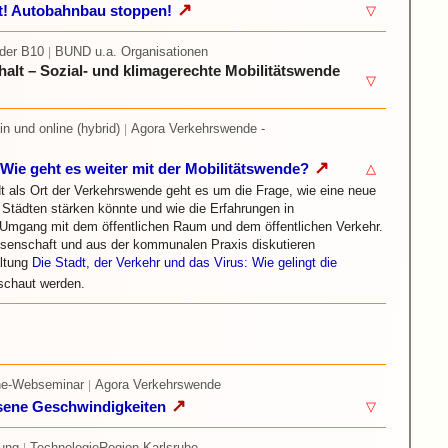
↗
t! Autobahnbau stoppen!
▽
 der B10
BUND u.a. Organisationen
|
alt – Sozial- und klimagerechte Mobilitätswende
▽
lin und online (hybrid)
Agora Verkehrswende -
|
↗
 Wie geht es weiter mit der Mobilitätswende?
△
dt als Ort der Verkehrswende geht es um die Frage, wie eine neue
 Städten stärken könnte und wie die Erfahrungen in
Umgang mit dem öffentlichen Raum und dem öffentlichen Verkehr.
senschaft und aus der kommunalen Praxis diskutieren
altung
Die Stadt, der Verkehr und das Virus: Wie gelingt die
schaut werden.
ine-Webseminar
Agora Verkehrswende
|
↗
sene Geschwindigkeiten
▽
tung
TechnologieRegion Karlsruhe