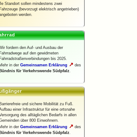
Je Standort sollen mindestens zwei
Fahrzeuge (bevorzugt elektrisch angetrieben)
angeboten werden.
ahrrad
Wir fordern den Auf- und Ausbau der
Fahrradwege auf den gewidmeten
Fahrradstraßenverbindungen bis 2025.
↗
Mehr in der
Gemeinsamen Erklärung
des
Bündnis für Verkehrswende Südpfalz
.
ußgänger
Barrierefreie und sichere Mobilität zu Fuß.
Aufbau einer Infrastruktur für eine ortsnahe
Versorgung des alltäglichen Bedarfs in allen
Gemeinden über 800 Einwohnern.
↗
Mehr in der
Gemeinsamen Erklärung
des
Bündnis für Verkehrswende Südpfalz
.