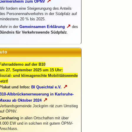
↗
Germersheim zum ÖPNV
Wir fordern eine Steigerungung des Anteils
des Personennahverkehrs in der Südpfalz auf
mindestens 20 % bis 2025.
↗
Mehr in der
Gemeinsamen Erklärung
des
Bündnis für Verkehrswende Südpfalz
.
uto
Fahrraddemo auf der B10
am 27. September 2025 um 15 Uhr:
Sozial- und klimagerechte Mobilitätswende
jetzt!
↗
Plakat und Infos:
BI Queichtal e.V.
B10-Albbrückenerneuerung in Karlsruhe-
↗
Maxau ab Oktober 2024
Verbandsgemeinde Jockgrim rät zum Umstieg
auf ÖPNV.
Carsharing
in allen Ortschaften mit über
4.000 EW und in solchen mit gutem ÖPNV-
Anschluss.