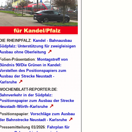
DIE RHEINPFALZ
:
Kandel - Bahnausbau
Südpfalz: Unterstützung für zweigleisigen
↗
Ausbau ohne Oberleitung
Folien-Präsentation
:
Montagstreff von
Bündnis 90/Die Grünen in Kandel:
Vorstellen des Positionspapiers zum
Ausbau der Strecke Neustadt -
↗
Karlsruhe
WOCHENBLATT-REPORTER.DE
:
Bahnverkehr in der Südpfalz:
Positionspapier zum Ausbau der Strecke
↗
Neustadt–Wörth–Karlsruhe
Positionspapier
:
Vorschläge zum Ausbau
↗
der Bahnstrecke Neustadt - Karlsruhe
Pressemitteilung 01/2026
:
Fahrplan für