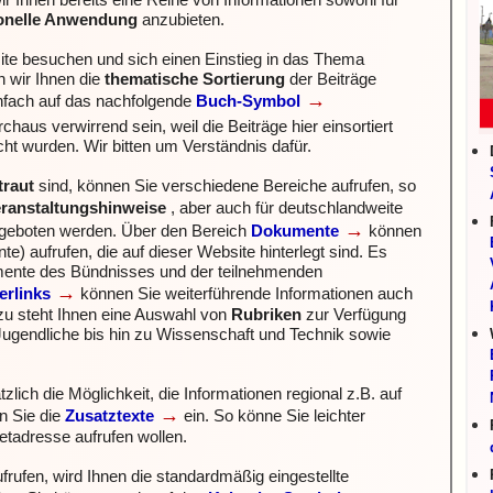
 Ihnen bereits eine Reihe von Informationen sowohl für
ionelle Anwendung
anzubieten.
te besuchen und sich einen Einstieg in das Thema
 wir Ihnen die
thematische Sortierung
der Beiträge
→
infach auf das nachfolgende
Buch-Symbol
haus verwirrend sein, weil die Beiträge hier einsortiert
icht wurden. Wir bitten um Verständnis dafür.
traut
sind, können Sie verschiedene Bereiche aufrufen, so
ranstaltungshinweise
, aber auch für deutschlandweite
→
angeboten werden.
Über den Bereich
Dokumente
können
) aufrufen, die auf dieser Website hinterlegt sind. Es
mente des Bündnisses und der teilnehmenden
→
erlinks
können Sie weiterführende Informationen auch
zu steht Ihnen eine Auswahl von
Rubriken
zur Verfügung
ugendliche bis hin zu Wissenschaft und Technik sowie
zlich die Möglichkeit, die Informationen regional z.B. auf
→
n Sie die
Zusatztexte
ein. So könne Sie leichter
netadresse aufrufen wollen.
frufen, wird Ihnen
die standardmäßig eingestellte