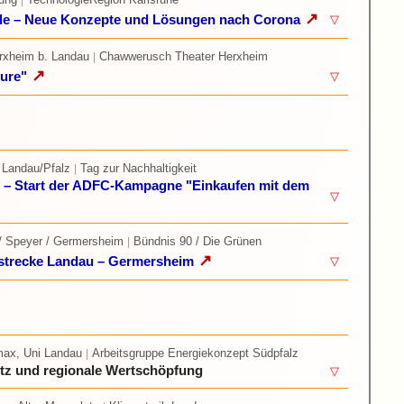
|
↗
nde – Neue Konzepte und Lösungen nach Corona
▽
rxheim b. Landau
Chawwerusch Theater Herxheim
|
↗
ure"
▽
 Landau/Pfalz
Tag zur Nachhaltigkeit
|
it – Start der ADFC-Kampagne "Einkaufen mit dem
▽
 / Speyer / Germersheim
Bündnis 90 / Die Grünen
|
↗
nstrecke Landau – Germersheim
▽
max, Uni Landau
Arbeitsgruppe Energiekonzept Südpfalz
|
tz und regionale Wertschöpfung
▽