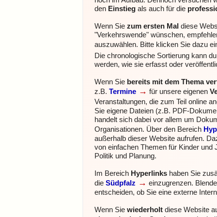
noch im Aufbau. Dennoch versuchen wir
den
Einstieg
als auch für die
profess
Wenn Sie
zum ersten Mal
diese Webs
"Verkehrswende" wünschen, empfehlen
auszuwählen. Bitte klicken Sie dazu e
Die chronologische Sortierung kann durc
werden, wie sie erfasst oder veröffentl
Wenn Sie
bereits mit dem Thema ver
→
z.B.
Termine
für unsere eigenen
V
Veranstaltungen, die zum Teil online 
Sie eigene Dateien (z.B. PDF-Dokumente
handelt sich dabei vor allem um Doku
Organisationen.
Über den Bereich
Hyp
außerhalb dieser Website aufrufen. Da
von einfachen Themen für Kinder und 
Politik und Planung.
Im Bereich
Hyperlinks
haben Sie zusät
→
die
Südpfalz
einzugrenzen.
Blende
entscheiden, ob Sie eine externe Inter
Wenn Sie
wiederholt
diese Website au