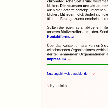
chronologische Sortierung
weiterhe
klicken.
Die neuesten und aktuellste
auch die Sortierreihenfolge umdrehen, 
klicken.
Mit jedem Klick ändert sich di
ältesten Beiträge zuerst erscheinen kö
Sollten Sie regelmäß an
aktuellen In
unseren
Mailverteiler
anmelden.
Sende
→
Kontaktformular
Über das Kontaktformular können Sie
teilnehmenden Organisationen Verbin
der teilnehmenden Organisationen
a
→
Impressum
Nutzungshinweise ausblenden
△
Hyperlinks
▷