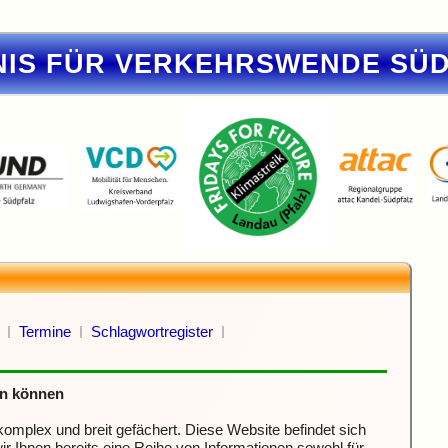
IS FÜR VERKEHRSWENDE SÜ
Termine
Schlagwortregister
en können
mplex und breit gefächert. Diese Website befindet sich