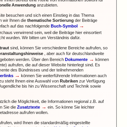
 Ihnen bereits eine Reihe von Informationen sowohl für
ionelle Anwendung
anzubieten.
ite besuchen und sich einen Einstieg in das Thema
 wir Ihnen die
thematische Sortierung
der Beiträge
→
infach auf das nachfolgende
Buch-Symbol
haus verwirrend sein, weil die Beiträge hier einsortiert
icht wurden. Wir bitten um Verständnis dafür.
traut
sind, können Sie verschiedene Bereiche aufrufen, so
eranstaltungshinweise
, aber auch für deutschlandweite
→
angeboten werden.
Über den Bereich
Dokumente
können
) aufrufen, die auf dieser Website hinterlegt sind. Es
mente des Bündnisses und der teilnehmenden
→
erlinks
können Sie weiterführende Informationen auch
zu steht Ihnen eine Auswahl von
Rubriken
zur Verfügung
Jugendliche bis hin zu Wissenschaft und Technik sowie
zlich die Möglichkeit, die Informationen regional z.B. auf
→
n Sie die
Zusatztexte
ein. So könne Sie leichter
netadresse aufrufen wollen.
frufen, wird Ihnen
die standardmäßig eingestellte